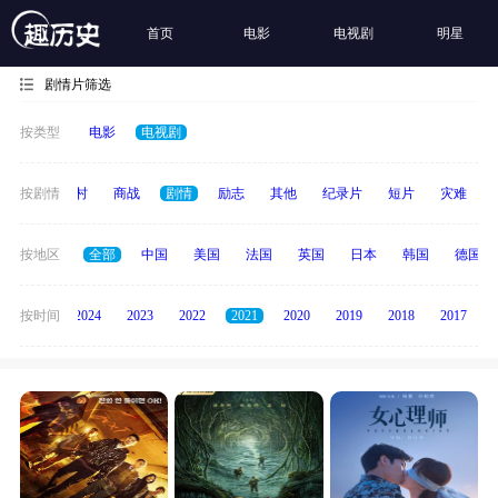
首页
电影
电视剧
明星
剧情片筛选
按类型
电影
电视剧
历史
按剧情
乡村
商战
剧情
励志
其他
纪录片
短片
灾难
按地区
全部
中国
美国
法国
英国
日本
韩国
德国
按时间
2025
2024
2023
2022
2021
2020
2019
2018
2017