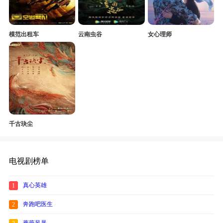
模范出租车
云南虫谷
女心理师
千古玦尘
电视剧榜单
真心英雄
1
奔跑吧医生
2