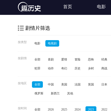
首页
电影
剧情片筛选
按类型
电影
电视剧
按剧情
全部
喜剧
爱情
冒险
恐怖
经典
犯罪
动作
奇幻
历史
乡村
商战
按地区
全部
中国
美国
法国
英国
日本
俄罗斯
新西兰
其他
按时间
全部
2026
2025
2024
2023
2022