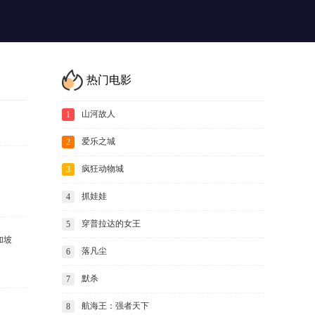
热门电影
山河故人
1
爱乐之城
2
疯狂动物城
3
抓娃娃
4
穿普拉达的女王
5
加坡
落凡尘
6
默杀
7
航海王：强者天下
8