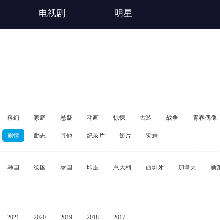
电视剧
明星
科幻
家庭
悬疑
动画
惊悚
古装
战争
青春偶像
剧情
励志
其他
纪录片
短片
灾难
韩国
德国
泰国
印度
意大利
西班牙
加拿大
新
2021
2020
2019
2018
2017