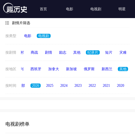
首页
电影
电视剧
明星
剧情片筛选
按类型
电影
电视剧
历史
按剧情
乡村
商战
剧情
励志
其他
纪录片
短片
灾难
印度
按地区
意大利
西班牙
加拿大
新加坡
俄罗斯
新西兰
其他
按时间
全部
2026
2025
2024
2023
2022
2021
2020
20
电视剧榜单