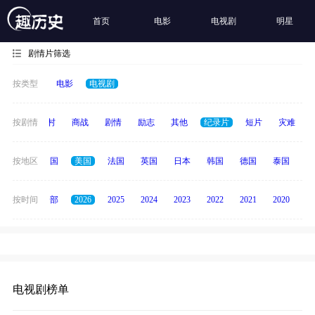
首页
电影
电视剧
明星
剧情片筛选
按类型
电影
电视剧
历史
按剧情
乡村
商战
剧情
励志
其他
纪录片
短片
灾难
全部
按地区
中国
美国
法国
英国
日本
韩国
德国
泰国
印
按时间
全部
2026
2025
2024
2023
2022
2021
2020
20
电视剧榜单