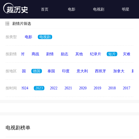
首页
电影
电视剧
明星
剧情片筛选
按类型
电影
电视剧
历史
按剧情
乡村
商战
剧情
励志
其他
纪录片
短片
灾难
日本
按地区
韩国
德国
泰国
印度
意大利
西班牙
加拿大
新加
按时间
2025
2024
2023
2022
2021
2020
2019
2018
2017
电视剧榜单