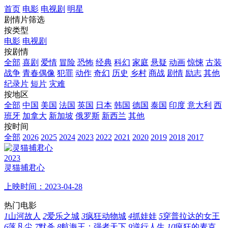
首页
电影
电视剧
明星
剧情片筛选
按类型
电影
电视剧
按剧情
全部
喜剧
爱情
冒险
恐怖
经典
科幻
家庭
悬疑
动画
惊悚
古装
战争
青春偶像
犯罪
动作
奇幻
历史
乡村
商战
剧情
励志
其他
纪录片
短片
灾难
按地区
全部
中国
美国
法国
英国
日本
韩国
德国
泰国
印度
意大利
西
班牙
加拿大
新加坡
俄罗斯
新西兰
其他
按时间
全部
2026
2025
2024
2023
2022
2021
2020
2019
2018
2017
2023
灵猫捕君心
上映时间：2023-04-28
热门电影
1
山河故人
2
爱乐之城
3
疯狂动物城
4
抓娃娃
5
穿普拉达的女王
6
落凡尘
7
默杀
8
航海王：强者天下
9
逆行人生
10
疯狂的麦克