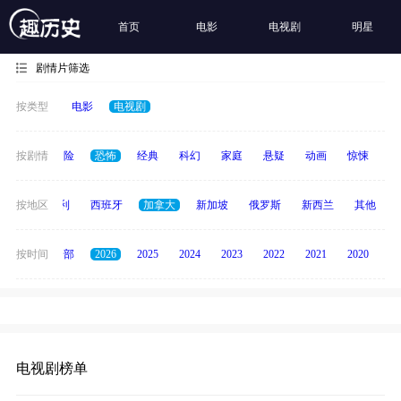
首页
电影
电视剧
明星
剧情片筛选
按类型
电影
电视剧
爱情
按剧情
冒险
恐怖
经典
科幻
家庭
悬疑
动画
惊悚
古
印度
按地区
意大利
西班牙
加拿大
新加坡
俄罗斯
新西兰
其他
按时间
全部
2026
2025
2024
2023
2022
2021
2020
20
电视剧榜单