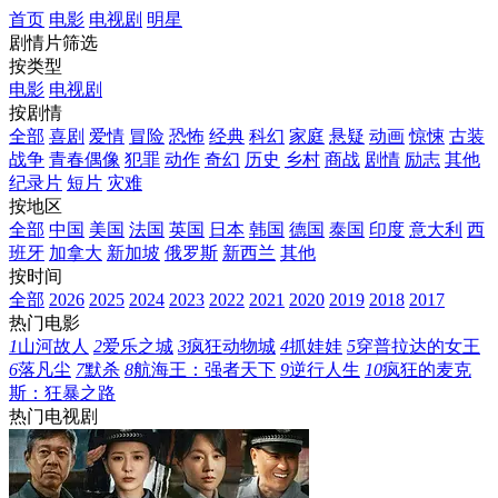
首页
电影
电视剧
明星
剧情片筛选
按类型
电影
电视剧
按剧情
全部
喜剧
爱情
冒险
恐怖
经典
科幻
家庭
悬疑
动画
惊悚
古装
战争
青春偶像
犯罪
动作
奇幻
历史
乡村
商战
剧情
励志
其他
纪录片
短片
灾难
按地区
全部
中国
美国
法国
英国
日本
韩国
德国
泰国
印度
意大利
西
班牙
加拿大
新加坡
俄罗斯
新西兰
其他
按时间
全部
2026
2025
2024
2023
2022
2021
2020
2019
2018
2017
热门电影
1
山河故人
2
爱乐之城
3
疯狂动物城
4
抓娃娃
5
穿普拉达的女王
6
落凡尘
7
默杀
8
航海王：强者天下
9
逆行人生
10
疯狂的麦克
斯：狂暴之路
热门电视剧