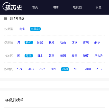
首页
电影
电视剧
明星
剧情片筛选
按类型
电影
电视剧
恐怖
按剧情
经典
科幻
家庭
悬疑
动画
惊悚
古装
战争
青
美国
按地区
法国
英国
日本
韩国
德国
泰国
印度
意大利
按时间
2025
2024
2023
2022
2021
2020
2019
2018
2017
电视剧榜单