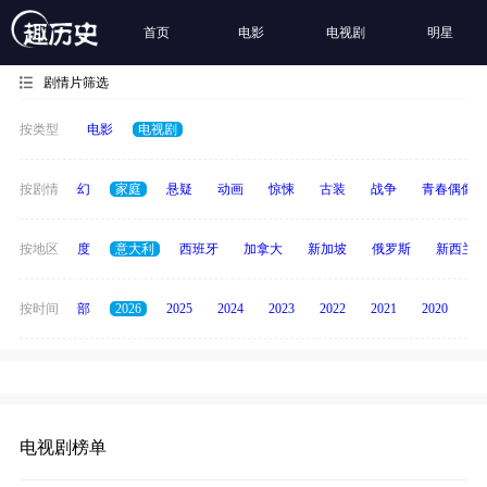
首页
电影
电视剧
明星
剧情片筛选
按类型
电影
电视剧
经典
按剧情
科幻
家庭
悬疑
动画
惊悚
古装
战争
青春偶像
泰国
按地区
印度
意大利
西班牙
加拿大
新加坡
俄罗斯
新西兰
按时间
全部
2026
2025
2024
2023
2022
2021
2020
20
电视剧榜单