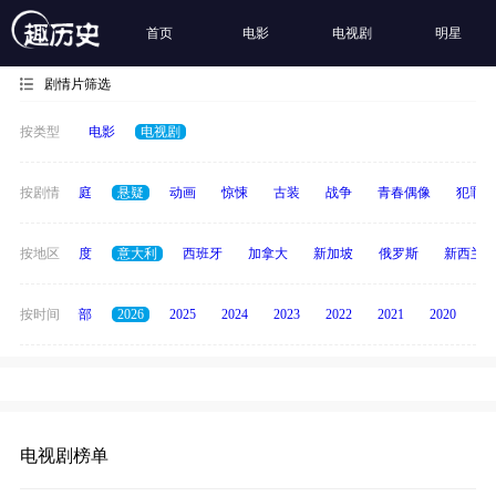
首页
电影
电视剧
明星
剧情片筛选
按类型
电影
电视剧
科幻
按剧情
家庭
悬疑
动画
惊悚
古装
战争
青春偶像
犯罪
泰国
按地区
印度
意大利
西班牙
加拿大
新加坡
俄罗斯
新西兰
按时间
全部
2026
2025
2024
2023
2022
2021
2020
20
电视剧榜单