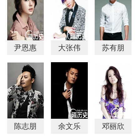
尹恩惠
大张伟
苏有朋
陈志朋
余文乐
邓丽欣