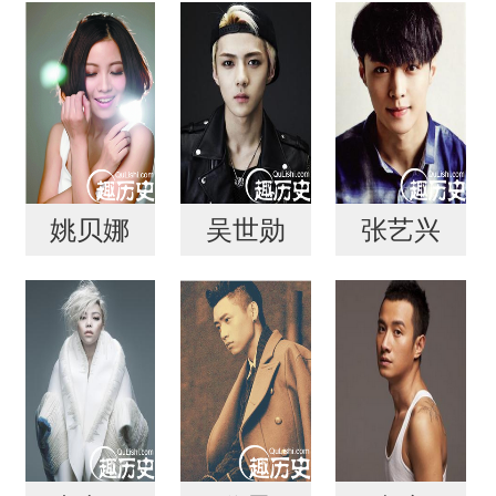
姚贝娜
吴世勋
张艺兴