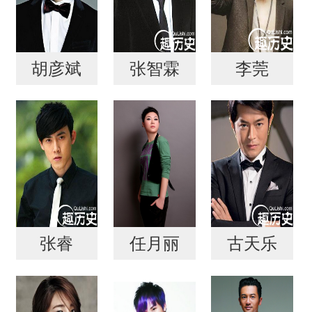
胡彦斌
张智霖
李莞
张睿
任月丽
古天乐