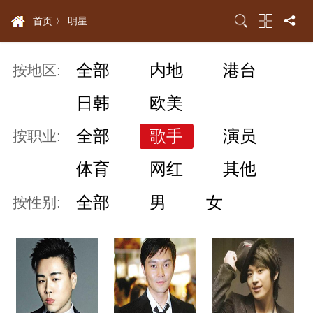
首页 〉
明星
全部
内地
港台
按地区:
日韩
欧美
全部
歌手
演员
按职业:
体育
网红
其他
全部
男
女
按性别: