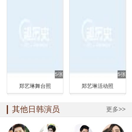
5张
5张
郑艺琳舞台照
郑艺琳活动照
其他日韩演员
更多>>