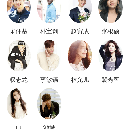
宋仲基
朴宝剑
赵寅成
张根硕
权志龙
李敏镐
林允儿
裴秀智
IU
池城