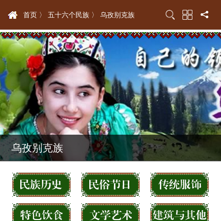
首页 〉
五十六个民族 〉
乌孜别克族
乌孜别克族