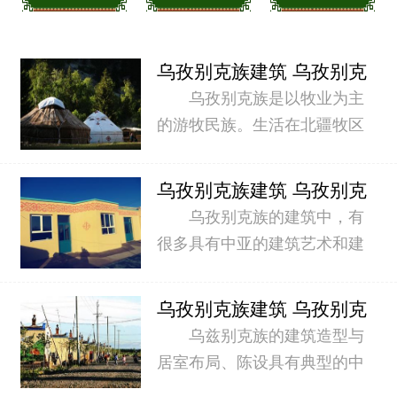
乌孜别克族建筑 乌孜别克
族民族建筑简介
乌孜别克族是以牧业为主
的游牧民族。生活在北疆牧区
的乌孜别克族人住着和哈萨克
族牧民结构一样的毡房，只是
乌孜别克族建筑 乌孜别克
毡房较小，顶部稍尖，内部......
族建筑有何风格
乌孜别克族的建筑中，有
很多具有中亚的建筑艺术和建
筑风格。其住房一般为土木结
构的平顶长形房屋，这种房屋
乌孜别克族建筑 乌孜别克
造形别致，独具风格。 ......
族民居什么样
乌兹别克族的建筑造型与
居室布局、陈设具有典型的中
亚风格。他们的民居建筑多一