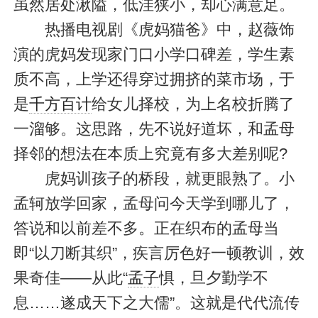
虽然居处湫隘，低洼狭小，却心满意足。
热播电视剧《虎妈猫爸》中，赵薇饰
演的虎妈发现家门口小学口碑差，学生素
质不高，上学还得穿过拥挤的菜市场，于
是
千方百计
给女儿择校，为上名校折腾了
一溜够。这思路，先不说好道坏，和孟母
择邻的想法在本质上究竟有多大差别呢?
虎妈训孩子的桥段，就更眼熟了。小
孟轲放学回家，孟母问今天学到哪儿了，
答说和以前差不多。正在织布的孟母当
即“以刀断其织”，疾言厉色好一顿教训，效
果奇佳——从此“
孟子
惧，旦夕勤学不
息……遂成天下之大儒”。这就是代代流传