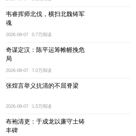
韦睿挥师北伐，横扫北魏铸军
魂
2026-08-07
0.7万阅读
奇谋定汉：陈平运筹帷幄挽危
局
2026-08-07
7.0万阅读
张煌言举义抗清的不屈脊梁
2026-08-07
1.5万阅读
布袍清吏：于成龙以廉守土铸
丰碑