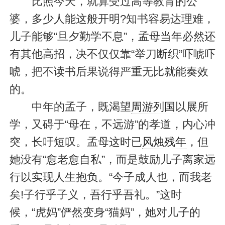
比照今天，就算受过高等教育的公
婆，多少人能这般开明?知书容易达理难，
儿子能够“旦夕勤学不息”，孟母当年必然还
有其他高招，决不仅仅靠“举刀断织”吓唬吓
唬，把不读书后果说得严重无比就能奏效
的。
中年的孟子，既渴望
周游列国
以展所
学，又碍于“母在，不远游”的孝道，内心冲
突，长吁短叹。孟母这时已
风烛残年
，但
她没有“愈老愈自私”，而是鼓励儿子离家远
行以实现人生抱负。“今子成人也，而我老
矣!子行乎子义，吾行乎吾礼。”这时
候，“虎妈”俨然变身“猫妈”，她对儿子的