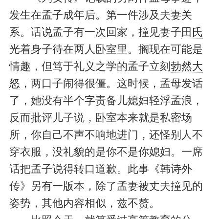
发生在孟子成年后。第一件涉及夫妻关
系。话说孟子有一次回家，撞见妻子
田氏
光着身子待在两人卧室里。搁现在可能是
情趣，但笃于礼义之学的孟子立刻
勃然大
怒
，两口子闹得很僵。这时候，孟母发话
了，她没有半个字责备儿媳妇轻浮孟浪，
反而批评儿子说，卧室本来就是私密场
所，你自己不声不响地进门，还怪别人不
穿衣服，没礼貌的是你不是你媳妇。一席
话把孟子说得转口道歉。此事《韩诗外
传》另有一版本，除了孟妻被丈夫撞见的
姿势，其他内容相似，兹不赘。