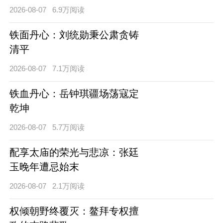
2026-08-07
6.9万阅读
铁面丹心：刘统勋秉公肃贪铸
清平
2026-08-07
7.1万阅读
铁血丹心：岳钟琪疆场荡寇定
乾坤
2026-08-07
5.7万阅读
配享太庙的荣光与悲凉：张廷
玉晚年遭忌始末
2026-08-07
2.1万阅读
权倾朝野终覆灭：鳌拜专权擅