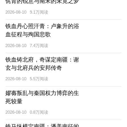
侂胄的锐意与南宋的未竟之梦
2026-08-10
9.1万阅读
铁血丹心照汗青：卢象升的浴
血征程与殉国悲歌
2026-08-10
7.4万阅读
铁血铸北府，奇谋定南疆：谢
玄与北府兵的安邦传奇
2026-08-10
5.5万阅读
嫪毐叛乱与秦国权力博弈的生
死较量
2026-08-10
0.8万阅读
铁马纵横定南疆：潘美南征的