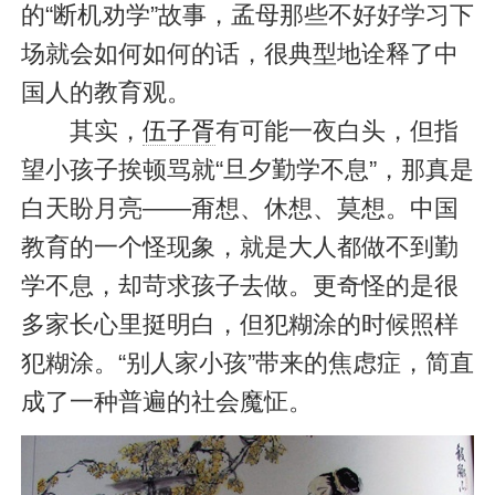
的“断机劝学”故事，孟母那些不好好学习下
场就会如何如何的话，很典型地诠释了中
国人的教育观。
其实，
伍子胥
有可能一夜白头，但指
望小孩子挨顿骂就“旦夕勤学不息”，那真是
白天盼月亮——甭想、休想、莫想。中国
教育的一个怪现象，就是大人都做不到勤
学不息，却苛求孩子去做。更奇怪的是很
多家长心里挺明白，但犯糊涂的时候照样
犯糊涂。“别人家小孩”带来的焦虑症，简直
成了一种普遍的社会魔怔。