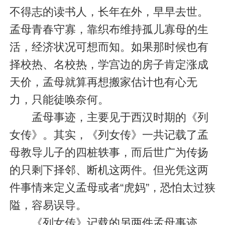
不得志的读书人，长年在外，早早去世。
孟母青春守寡，靠织布维持孤儿寡母的生
活，经济状况可想而知。如果那时候也有
择校热、名校热，学宫边的房子肯定涨成
天价，孟母就算再想搬家估计也有心无
力，只能徒唤奈何。
孟母事迹，主要见于西汉时期的《列
女传》。其实，《列女传》一共记载了孟
母教导儿子的四桩轶事，而后世广为传扬
的只剩下择邻、断机这两件。但光凭这两
件事情来定义孟母或者“虎妈”，恐怕太过狭
隘，容易误导。
《列女传》记载的另两件孟母事迹，