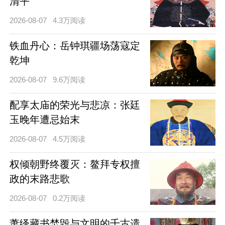
清平
2026-08-07
4.3万阅读
铁血丹心：岳钟琪疆场荡寇定
乾坤
2026-08-07
9.6万阅读
配享太庙的荣光与悲凉：张廷
玉晚年遭忌始末
2026-08-07
4.5万阅读
权倾朝野终覆灭：鳌拜专权擅
政的末路悲歌
2026-08-07
0.2万阅读
萧绎藏书焚毁与文明的千古遗