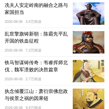
冼夫人安定岭南的融合之路与
家国担当
2026-08-06
3.4万阅读
乱世擎旗铸新朝：陈霸先平乱
开国的铁血征程
2026-08-06
7.3万阅读
铁马智谋铸传奇：韦睿挥师北
伐，魏军溃败的决胜篇章
2026-08-06
2.7万阅读
执念倾覆江山：萧衍崇佛怠政
与侯景之祸的因果链
2026-08-06
9.9万阅读