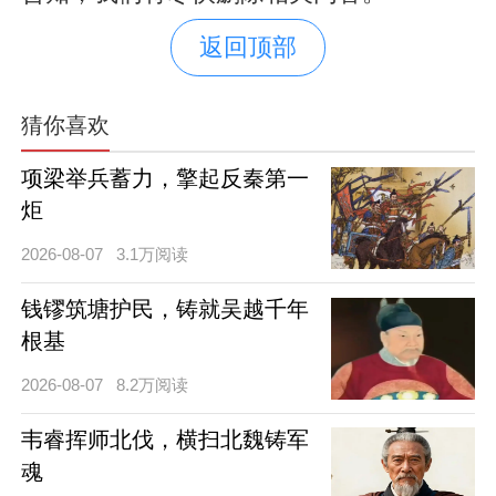
返回顶部
猜你喜欢
项梁举兵蓄力，擎起反秦第一
炬
2026-08-07
3.1万阅读
钱镠筑塘护民，铸就吴越千年
根基
2026-08-07
8.2万阅读
韦睿挥师北伐，横扫北魏铸军
魂