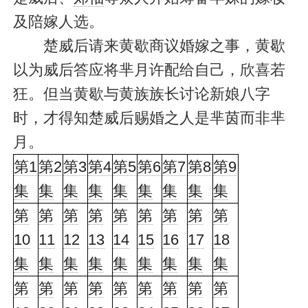
及陪嫁人选。
楚威后请来黄歇商议婚嫁之事，黄歇
以为威后答应将芈月许配给自己，欣喜若
狂。但当黄歇与黄族族长讨论新娘八字
时，才得知楚威后赐婚之人是芈茵而非芈
月。
第1
第2
第3
第4
第5
第6
第7
第8
第9
集
集
集
集
集
集
集
集
集
第
第
第
第
第
第
第
第
第
10
11
12
13
14
15
16
17
18
集
集
集
集
集
集
集
集
集
第
第
第
第
第
第
第
第
第