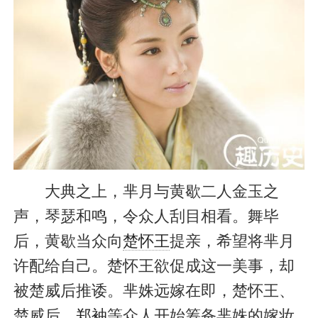
大典之上，芈月与黄歇二人金玉之
声，琴瑟和鸣，令众人刮目相看。舞毕
后，黄歇当众向
楚怀王
提亲，希望将芈月
许配给自己。楚怀王欲促成这一美事，却
被楚威后推诿。芈姝远嫁在即，楚怀王、
楚威后、
郑袖
等众人开始筹备芈姝的嫁妆