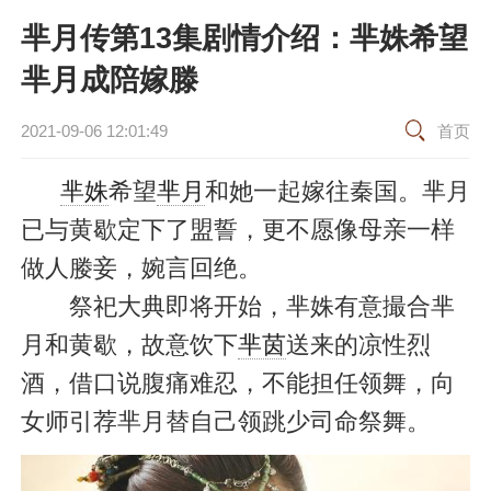
芈月传第13集剧情介绍：芈姝希望
芈月成陪嫁滕
2021-09-06 12:01:49
首页
芈姝
希望
芈月
和她一起嫁往秦国。芈月
已与黄歇定下了盟誓，更不愿像母亲一样
做人媵妾，婉言回绝。
祭祀大典即将开始，芈姝有意撮合芈
月和黄歇，故意饮下
芈茵
送来的凉性烈
酒，借口说腹痛难忍，不能担任领舞，向
女师引荐芈月替自己领跳少司命祭舞。