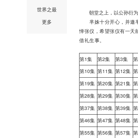
世界之最
朝堂之上，以公孙衍为首
更多
芈姝十分开心，并邀芈
惮张仪，希望张仪有一天
借礼生事。
第1集
第2集
第3集
第
第10集
第11集
第12集
第
第19集
第20集
第21集
第
第28集
第29集
第30集
第
第37集
第38集
第39集
第
第46集
第47集
第48集
第
第55集
第56集
第57集
第