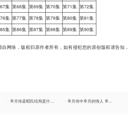
67集
第68集
第69集
第70集
第71集
第72集
76集
第77集
第78集
第79集
第80集
第81集
85集
第86集
第87集
第88
集
第89集
第90集
自网络，版权归原作者所有，如有侵犯您的原创版权请告知
芈月传孟昭氏结局是什么 孟昭氏扮演者徐百卉资料曝光
芈月传中芈月的情人 芈月是如何处理自己情人的
•
•