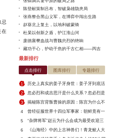
张镐调兵复中原的破局之路
陈登献策制吕布，智破枭雄隐患局
张燕整合黑山义军，在博弈中闯出生路
加忌
赵葵北上复土，以地利破蒙骑
是在
杜杲以创新之盾，护江淮山河
庞德襄樊血战与曹魏忠烈的绝响
藏功于心，护幼于危的千古仁相——丙吉
最新排行
点击排行
图库排行
专题排行
历史上真实的姜子牙身世：姜子牙到底活
1
了多少岁
忽必烈和成吉思汗是什么关系？忽必烈是
2
因何而死
揭秘陈宫背叛曹操的原因：陈宫为什么不
3
跟刘备？
曾经征服世界十四位军事家：朝鲜竟有一
4
人入选
“杂牌将军”赵云为什么会成为最受欢迎三
5
国武将？
《山海经》中的上古神兽们！青龙鲛人大
6
集合