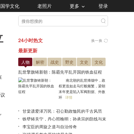
国学文化
老照片
更多
登录
立
24小时热文
换一换
最新更新
人物
解密
战史
野史
文史
文化
乱世擎旗铸新朝：陈霸先平乱开国的铁血征程
在
南北朝的乱世烽烟中，政
权更迭如走马灯般频繁，梁朝
末年更是陷入军阀割据、外敌
提议
环
详情
甘棠遗爱泽万民：召公勤政恤民的千古风范
礼
铁壁铸关宁，丹心照晚明：孙承宗的防线与末
路悲歌
李宝臣的周旋之道与自治传奇