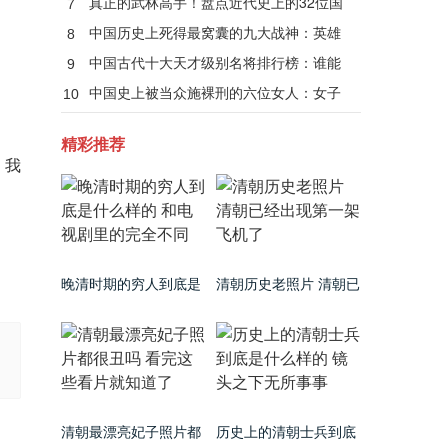
真正的武林高手！盘点近代史上的32位国
7
术大师
中国历史上死得最窝囊的九大战神：英雄
8
无善终！
中国古代十大天才级别名将排行榜：谁能
9
当第一？
中国史上被当众施裸刑的六位女人：女子
10
裸刑秘闻
精彩推荐
，我
晚清时期的穷人到底是
清朝历史老照片 清朝已
什么样的 和电视剧里的
经出现第一架飞机了
完全不同
清朝最漂亮妃子照片都
历史上的清朝士兵到底