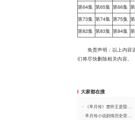
第64集
第65集
第66集
第
第73集
第74集
第75集
第
第82集
第83集
第84集
第
免责声明：以上内容源
们将尽快删除相关内容。
大家都在搜
《芈月传》楚怀王是昏君还是仁君？
•
芈月传小说剧情历史背景介绍 芈月传大结局曝光
•