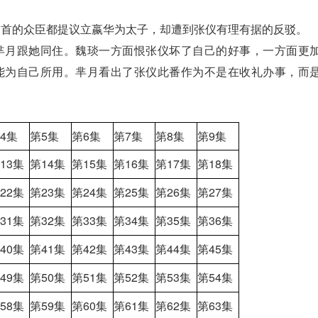
的众臣都提议立嬴华为太子，却遭到张仪有理有据的反驳。
月跟她同住。魏琰一方面恨张仪坏了自己的好事，一方面更
能为自己所用。芈月看出了张仪此番作为不是在收礼办事，而
4集
第5集
第6集
第7集
第8集
第9集
13集
第14集
第15集
第16集
第17集
第18集
22集
第23集
第24集
第25集
第26集
第27集
31集
第32集
第33集
第34集
第35集
第36集
40集
第41集
第42集
第43集
第44集
第45集
49集
第50集
第51集
第52集
第53集
第54集
58集
第59集
第60集
第61集
第62集
第63集