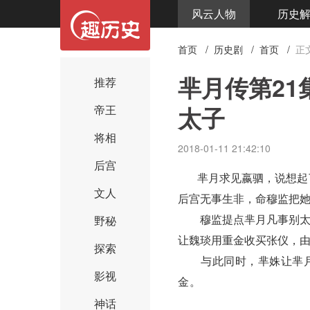
风云人物
历史
首页
/
历史剧
/
首页
/
正
芈月传第2
推荐
太子
帝王
将相
2018-01-11 21:42:10
后宫
芈月
求见
嬴驷
，说想起
文人
后宫
无事生非
，命穆监把
穆监提点芈月凡事别太
野秘
让
魏琰
用重金收买
张仪
，
探索
与此同时，
芈姝
让芈
影视
金。
神话