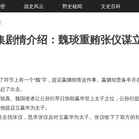
解密
战史风云
野史秘闻
文史百科
文
1集剧情介绍：魏琰重贿张仪谋
了符节上有一个“魏”字，提议嬴驷彻查这件事。嬴驷却责备芈月
她赶了出去。
较真。魏国使者让
公孙衍
早日协助
嬴华
登上太子之位，公孙衍
由他提议立嬴华为太子。
月去找张仪，恳求张仪反对立嬴华为太子。张仪收下了双方的