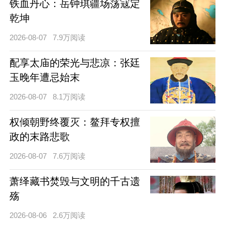
铁血丹心：岳钟琪疆场荡寇定
乾坤
2026-08-07
7.9万阅读
配享太庙的荣光与悲凉：张廷
玉晚年遭忌始末
2026-08-07
8.1万阅读
权倾朝野终覆灭：鳌拜专权擅
政的末路悲歌
2026-08-07
7.6万阅读
萧绎藏书焚毁与文明的千古遗
殇
2026-08-06
2.6万阅读