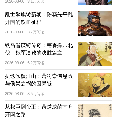
2026-08-06
3.1万阅读
乱世擎旗铸新朝：陈霸先平乱
开国的铁血征程
2026-08-06
3.7万阅读
铁马智谋铸传奇：韦睿挥师北
伐，魏军溃败的决胜篇章
2026-08-06
6.2万阅读
执念倾覆江山：萧衍崇佛怠政
与侯景之祸的因果链
2026-08-06
8.5万阅读
从权臣到帝王：萧道成的南齐
开国之路