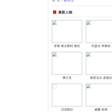
最新人物
罗斯·奥古斯特·奥托
约瑟夫·李斯特
弗兰克
格雷戈尔·孟德尔
贝克勒尔
威廉·哈维