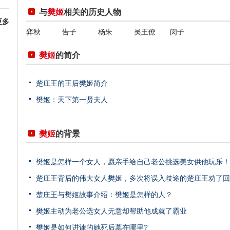
与
樊姬
相关的历史人物
更多
弈秋
告子
杨朱
吴王僚
闵子
樊姬
的简介
楚庄王的王后樊姬简介
樊姬：天下第一贤夫人
樊姬
的背景
樊姬是怎样一个女人，愿亲手给自己老公挑选美女供他玩乐！
楚庄王背后的伟大女人樊姬，多次将误入歧途的楚庄王劝了回
楚庄王与樊姬故事介绍：樊姬是怎样的人？
樊姬主动为老公选女人无意却帮助他成就了霸业
樊姬是如何进谏的她死后墓在哪里?