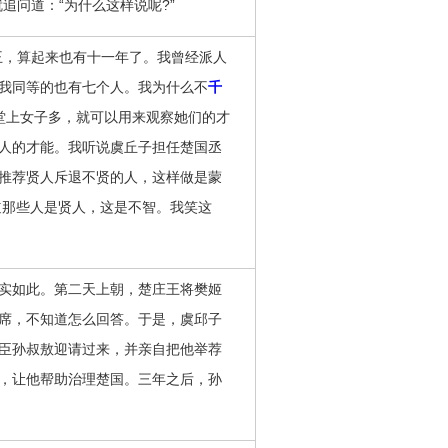
追问道：“为什么这样说呢?”
，算起来也有十一年了。我曾经派人
我同等的也有七个人。我为什么不
千
堂上女子多，就可以用来观察她们的才
人的才能。我听说虞丘子担任楚国丞
推荐贤人斥退不贤的人，这样做是蒙
道那些人是贤人，这是不智。我笑这
实如此。第二天上朝，楚庄王将樊姬
席，不知道怎么回答。于是，虞邱子
臣孙叔敖迎请过来，并亲自把他举荐
，让他帮助治理楚国。三年之后，孙