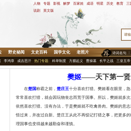
人物
-
专题
-
影视
-
解梦
-
百家姓
-
成语
-
明星
-
历史
-
教育
-
三
说剧
-
英文版
云
野史秘闻
文史百科
国学文化
老照片
诗词名句
嫔
李鸿章
成吉思汗
热门专题:
科举制度
方腊起义
曹操墓
长平之战
三皇五帝
樊姬
——天下第一贤
在
楚国
称霸之前，
楚庄王
十分喜欢打猎。樊姬看在眼里，急
常常喜欢打猎，就会因玩物丧志而荒于国事。所以，樊姬就多次
依然喜欢打猎。没有办法，于是樊姬就不吃禽兽肉。樊姬的意志
悟过来，并改过自新。楚庄王从此不再惦记打猎之事，把更多的
理国事也变得越来越勤奋和谨慎。