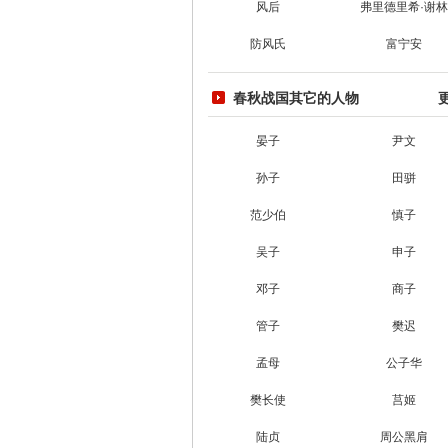
风后
弗里德里希·谢林
防风氏
富宁安
春秋战国其它的人物
晏子
尹文
孙子
田骈
范少伯
慎子
吴子
申子
邓子
商子
管子
樊迟
孟母
公子华
樊长使
莒姬
陆贞
周公黑肩