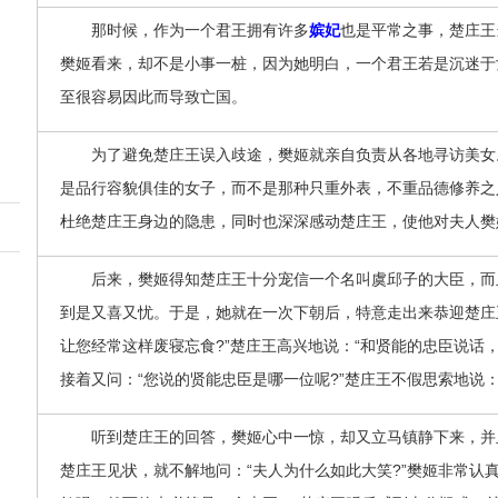
那时候，作为一个君王拥有许多
嫔妃
也是平常之事，楚庄王
樊姬看来，却不是小事一桩，因为她明白，一个君王若是沉迷于
至很容易因此而导致亡国。
为了避免楚庄王误入歧途，樊姬就亲自负责从各地寻访美女
是品行容貌俱佳的女子，而不是那种只重外表，不重品德修养之
杜绝楚庄王身边的隐患，同时也深深感动楚庄王，使他对夫人樊
后来，樊姬得知楚庄王十分宠信一个名叫虞邱子的大臣，而
到是又喜又忧。于是，她就在一次下朝后，特意走出来恭迎楚庄
让您经常这样废寝忘食?”楚庄王高兴地说：“和贤能的忠臣说话
接着又问：“您说的贤能忠臣是哪一位呢?”楚庄王不假思索地说：
听到楚庄王的回答，樊姬心中一惊，却又立马镇静下来，并
楚庄王见状，就不解地问：“夫人为什么如此大笑?”樊姬非常认