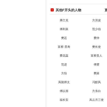
其他F开头的人物
弗兰克
方洪波
傅利泉
范少伯
樊迟
费仲
富察·景寿
樊长使
费花蕊
富察贵人
范进
傅燮
方怡
樊姬
风陵师太
冯默风
傅以渐
方东白
福长安
风云月三使