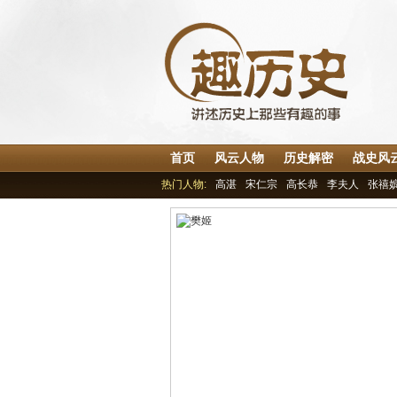
首页
风云人物
历史解密
战史风
热门人物:
高湛
宋仁宗
高长恭
李夫人
张禧