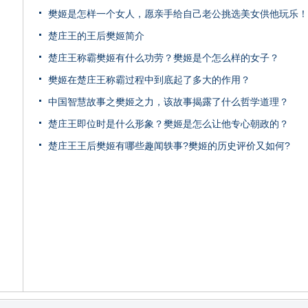
樊姬是怎样一个女人，愿亲手给自己老公挑选美女供他玩乐！
楚庄王的王后樊姬简介
楚庄王称霸樊姬有什么功劳？樊姬是个怎么样的女子？
樊姬在楚庄王称霸过程中到底起了多大的作用？
中国智慧故事之樊姬之力，该故事揭露了什么哲学道理？
楚庄王即位时是什么形象？樊姬是怎么让他专心朝政的？
楚庄王王后樊姬有哪些趣闻轶事?樊姬的历史评价又如何?