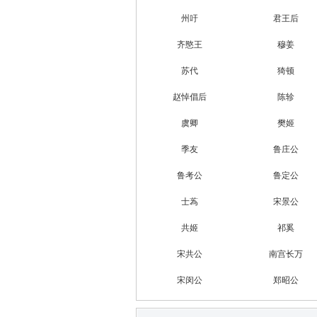
州吁
君王后
齐愍王
穆姜
苏代
猗顿
赵悼倡后
陈轸
虞卿
樊姬
季友
鲁庄公
鲁考公
鲁定公
士蒍
宋景公
共姬
祁奚
宋共公
南宫长万
宋闵公
郑昭公