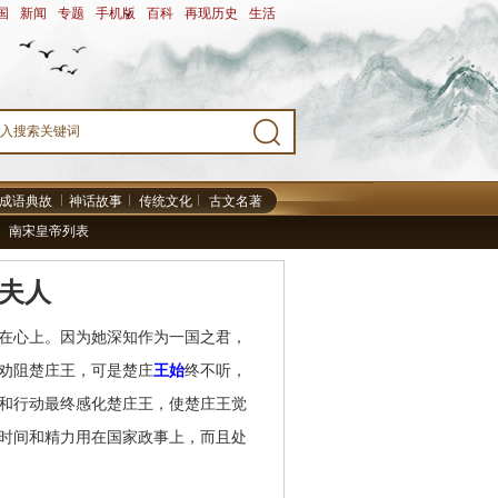
国
-
新闻
-
专题
-
手机版
-
百科
-
再现历史
-
生活
-
成语典故
神话故事
传统文化
古文名著
南宋皇帝列表
夫人
在心上。因为她深知作为一国之君，
劝阻楚庄王，可是楚庄
王始
终不听，
和行动最终感化楚庄王，使楚庄王觉
时间和精力用在国家政事上，而且处