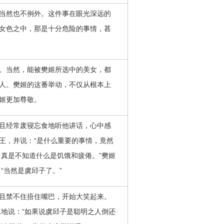
当然也不例外。这件事在眼光深远的
女色之中，那是十分危险的事情，甚
。当然，能被樊姬所选中的美女，都
人。樊姬的这番举动，不仅从根本上
姬更加尊敬。
且经常废寝忘食地听他讲话，心中感
王，并说：“是什么重要的事情，竟然
，真是不知道什么是饥饿和疲倦。”樊姬
“当然是虞邱子了。”
且禁不住捂住嘴巴，开始大笑起来。
真地说：“如果说虞邱子是聪明之人倒还