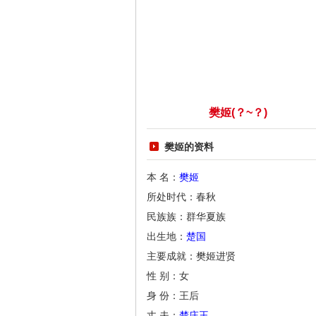
樊姬(？~？)
樊姬的资料
本 名：
樊姬
所处时代：春秋
民族族：群华夏族
出生地：
楚国
主要成就：樊姬进贤
性 别：女
身 份：王后
丈 夫：
楚庄王