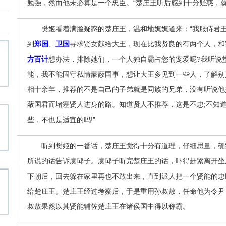
勉强，然而他未必算是一个忠臣。“楚庄王听后感到十分疑惑，就
樊姬看着满脸疑惑的楚庄王，温和地娓娓道来：“我服侍君王
到
郑国
、
卫国
寻求贤女献给大王，现在比我贤良的有两个人，和
方百计
想办法，排除她们，一个人独自霸占您的宠爱呢?我听说
能，我不能固守私情蒙蔽国事，想让大王多见到一些人，了解别
相十余年，推荐的不是自己的子弟就是同族的兄弟，没有听说他
蔽国君而堵塞贤人进身的路。知道贤人不推荐，这是不忠;不知
些，不也是适宜的吗!”
听到樊姬的一番话，楚庄王觉得十分有道理，仔细思量，确
所说的话告诉虞邱子。虞邱子听完楚庄王的话，吓得赶紧离开坐
下朝后，回去躲在家里再也不敢出来，直到派人把一个贤能的忠
给楚庄王。楚庄王经过考察后，于是重用孙叔敖，任命他为令尹
叔敖果然以其贤能辅佐楚庄王在诸侯国中得以称霸。