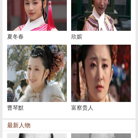
夏冬春
欣嫔
曹琴默
富察贵人
最新人物