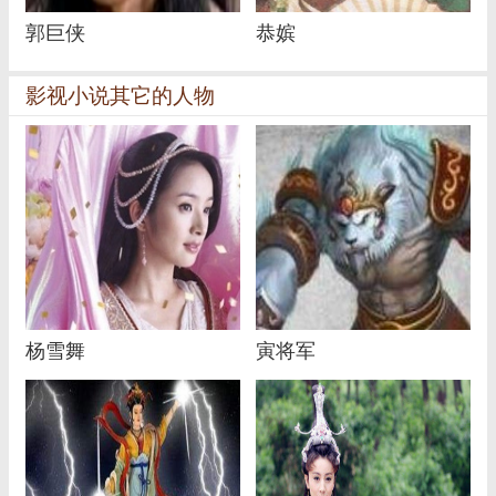
郭巨侠
恭嫔
影视小说其它的人物
杨雪舞
寅将军