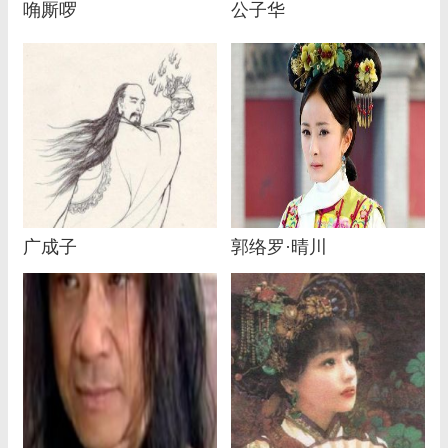
唃厮啰
公子华
广成子
郭络罗·晴川