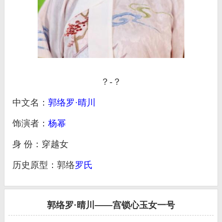
？-？
中文名：
郭络罗·晴川
饰演者：
杨幂
身 份：穿越女
历史原型：郭络
罗氏
郭络罗·晴川——宫锁心玉女一号