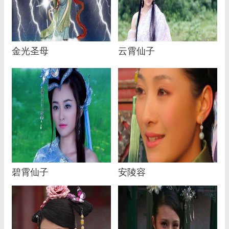
金光圣母
云霄仙子
碧霄仙子
安陵容