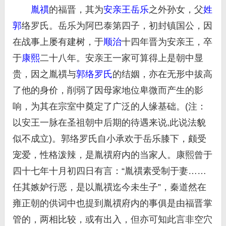
胤禩
的福晋，其为
安亲王
岳乐
之外孙女，父
姓
郭
络罗氏。岳乐为阿巴泰第四子，初封镇国公，因
在战事上屡有建树，于
顺治
十四年晋为安亲王，卒
于
康熙
二十八年。安亲王一家可算得上是朝中显
贵，因之胤禩与
郭络罗氏
的结姻，亦在无形中拔高
了他的身价，削弱了因母家地位卑微而产生的影
响，为其在宗室中奠定了广泛的人缘基础。(注：
以安王一脉在圣祖朝中后期的待遇来说,此说法貌
似不成立)。郭络罗氏自小承欢于岳乐膝下，颇受
宠爱，性格泼辣，是胤禩府内的当家人。康熙曾于
四十七年十月初四日有言：“胤禩素受制于妻……
任其嫉妒行恶，是以胤禩迄今未生子”，秦道然在
雍正朝的供词中也提到胤禩府内的事俱是由福晋掌
管的，两相比较，或有出入，但亦可知此言非空穴