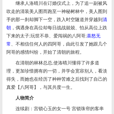
继承人洛晴川在订婚仪式上，为了追一副被风
吹走的清装美人图而跑至一神秘树林中，美人图到
手的那一刹却脚下一空，跌入时空隧道并穿越到
清
朝
，偶遇身在高位却每日战战兢兢、怕从高位上跌
下来的太子;玩世不恭、爱闯祸的八阿哥;
喜怒无
常
、不相信任何人的四阿哥，由此引发了她跟几个
阿哥的感情纠纷，开始了清朝的旅程。
在清朝的林林总总,使洛晴川懂得了许多道
理，更加珍惜拥有的一切，并学会宽容别人，看淡
得失，而她也在经历了种种苦难之后找到了自己的
真爱【八阿哥】，与其共度一生。
人物简介
连续剧：宫锁心玉的女一号 宫锁珠帘的客串