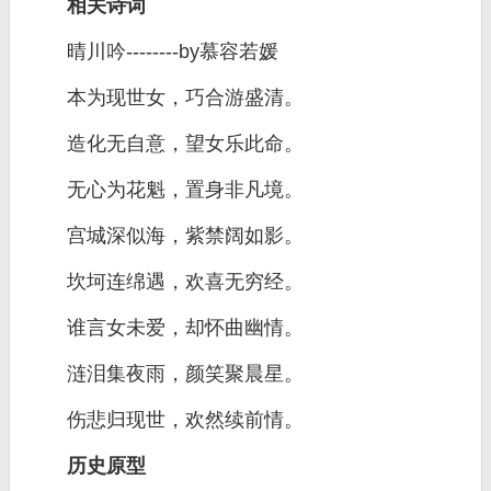
相关诗词
晴川吟--------by慕容若媛
本为现世女，巧合游盛清。
造化无自意，望女乐此命。
无心为花魁，置身非凡境。
宫城深似海，紫禁阔如影。
坎坷连绵遇，欢喜无穷经。
谁言女未爱，却怀曲幽情。
涟泪集夜雨，颜笑聚晨星。
伤悲归现世，欢然续前情。
历史原型