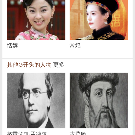
恬嫔
常妃
其他G开头的人物
更多
格雷戈尔·孟德尔
古腾堡