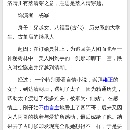
洛晴川有落清穿之意，意思是落入清穿越。
饰演者：杨幂
身份：穿越女、八福晋(古代)、历史系的大学
生、古董店的继承人
起因：在订婚典礼上，为追回美人图而跑至一
神秘树林中，美人图到手的一刹那却脚下一空，跌
入时空隧道并穿越到清朝。
经过： 一个特别爱看言情小说，崇拜
雍正
的
女子，到达清朝后，遇到了太子，因为精通历史，
帮助太子渡过了很多难关，被奉为·‘‘仙姑’’。在感
情上，刚开始
不由自主
地爱上了四阿哥，后来又因
为八阿哥的执着与爱护所感动，最后嫁给了他。结
果去了古时候却发现完全跟她想得不一样，于是要