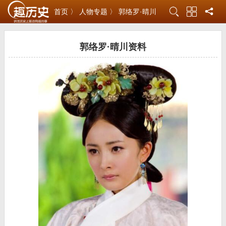
首页 〉
人物专题 〉
郭络罗·晴川
郭络罗·晴川资料