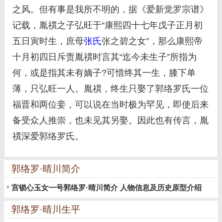
之风。但有事是我所不明的，据《爱新觉罗宗谱》
记载，胤禩之子弘旺于“康熙四十七年戊子正月初
五日寅时生，庶母
张氏
张之碧之女”，那么康熙帝
十月初四日斥责胤禩时言其“迄今未生子”所指为
何，或是指其未有嫡子?可惜终其一生，膝下单
薄，只弘旺一人。胤禩，终生只娶了郭络罗氏一位
福晋和两位妾，可以说在当时极为罕见，即使后来
备受众人推崇，也未见其另娶。因此也有传言，胤
禩深爱郭络罗氏。
郭络罗·晴川简介
宫锁心玉女一号郭络罗·晴川简介 人物信息及历史原型介绍
郭络罗·晴川生平