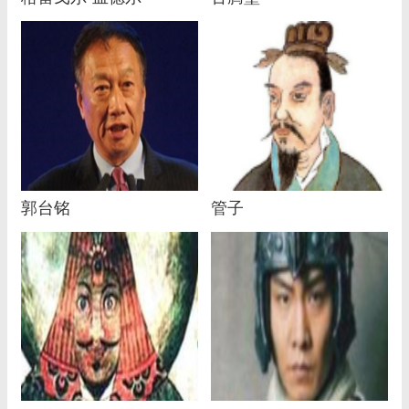
郭台铭
管子