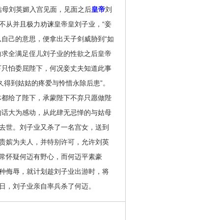
姑母刘英媚入宫见面，见面之后
皇帝
刘
不从并且极力劝谏皇帝皇刘子业，“妾
从自己的意思，便拿出天子剑威胁到“如
曲求全满足侄儿刘子业的性欲之后皇帝
下只怕委屈陛下，何况妾丈夫知道此事
久得到姑姑的疼爱与怜惜永除后患”。
体都给了陛下，承蒙陛下不弃只愿做陛
的话大为感动，从此肆无忌惮的与姑母
去世。刘子业又杀了一名宫女，送到
贵嫔为夫人，并特别许可，允许刘英
常怀疑何迈有野心，而何迈平素豪
种侮辱，就计划趁刘子业出游时，将
日，刘子业亲自率兵杀了何迈。