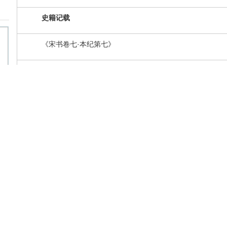
史籍记载
《宋书卷七·本纪第七》
《宋书·列传第一》
《
资治通鉴
·卷第一百三十》
与
刘英媚
相关的历史人物
王仲荦
刘子鸾
慕容绍宗
吴明彻
袁齐妫
刘英媚
简介
宋前废帝刘子业的姑姑 南朝宋文帝刘义隆第十女刘英媚简介