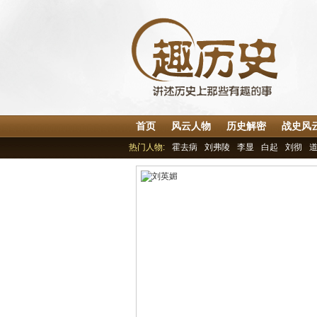
首页
风云人物
历史解密
战史风
热门人物:
霍去病
刘弗陵
李显
白起
刘彻