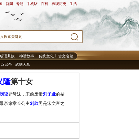
国
-
新闻
-
专题
-
手机版
-
百科
-
再现历史
-
生活
-
成语典故
神话故事
传统文化
古文名著
汉武帝
武则天墓
义隆
第十女
刘骏
异母妹，宋前废帝
刘子业
的姑
母亲豫章长公主
刘欣
男是宋文帝之