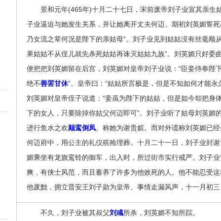
景和元年(465年)十月二十七日，宋前废帝刘子业宣其亲生
子业逼迫与她发生关系，并让她离开丈夫何迈。期初刘英媚誓死
乃女流之辈何况是陛下的亲姑母”。刘子业见到姑姑没有丝毫顺
果姑姑不从侄儿就先杀死姑姑再诛灭姑姑九族”。刘英媚只好委
便把把刘英媚留在后宫，刘英媚对皇帝刘子业说：“臣妾侍奉陛
绝不
善罢甘休
”。皇帝曰：“姑姑所言极是，但是不知如何才能永
刘英媚对皇帝侄子说道：“妾虽为陛下的姑姑，但是如今却把身
下的女人，只要除掉你姑父何迈即可”。刘子业听了姑母刘英媚
进行鱼水之欢
颠鸾倒凤
。称她为谢贵嫔。而对外谎称刘英媚已经
何迈府中，用公主的礼仪殡殓埋葬。十月二十一日，刘子业封谢
媚乘坐有龙旗鸾铃的御车，出入时，所过街市实行戒严。刘子业
爽，有侠士风范，而且蓄养了许多为他效死的人。他不能忍受这
他废黜，拥立晋安王刘子勋为皇帝。事情走漏风声，十一月初三
不久，刘子业被其叔父
刘彧
所杀，刘英媚不知所踪。