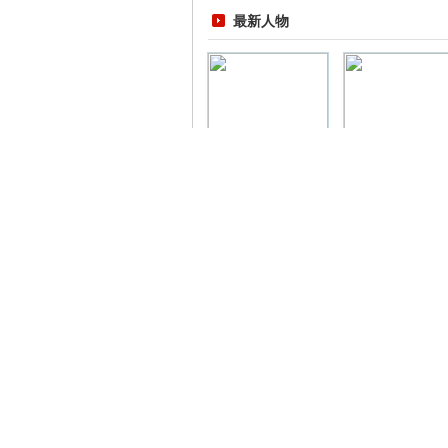
最新人物
罗斯·奥古斯特·奥托
约瑟夫·李斯特
弗兰克
格雷戈尔·孟德尔
贝克勒尔
威廉·哈维