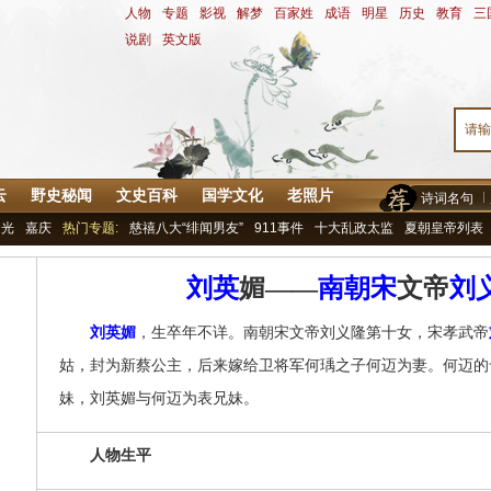
人物
-
专题
-
影视
-
解梦
-
百家姓
-
成语
-
明星
-
历史
-
教育
-
三
说剧
-
英文版
云
野史秘闻
文史百科
国学文化
老照片
诗词名句
道光
嘉庆
热门专题:
慈禧八大“绯闻男友”
911事件
十大乱政太监
夏朝皇帝列表
刘英
媚——
南朝宋
文帝
刘
刘英媚
，生卒年不详。南朝宋文帝刘义隆第十女，宋孝武帝
姑，封为新蔡公主，后来嫁给卫将军何瑀之子何迈为妻。何迈的
妹，刘英媚与何迈为表兄妹。
人物生平