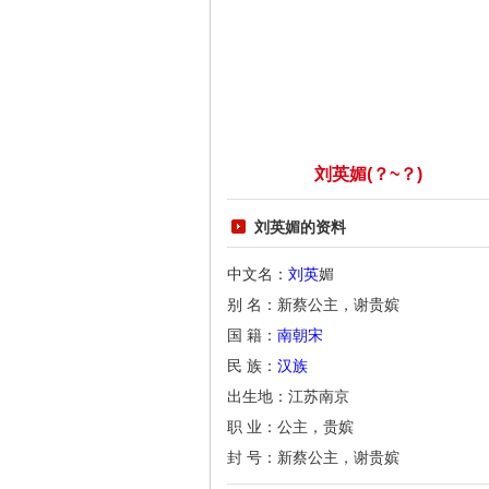
刘英媚(？~？)
刘英媚的资料
中文名：
刘英
媚
别 名：新蔡公主，谢贵嫔
国 籍：
南朝宋
民 族：
汉族
出生地：江苏南京
职 业：公主，贵嫔
封 号：新蔡公主，谢贵嫔