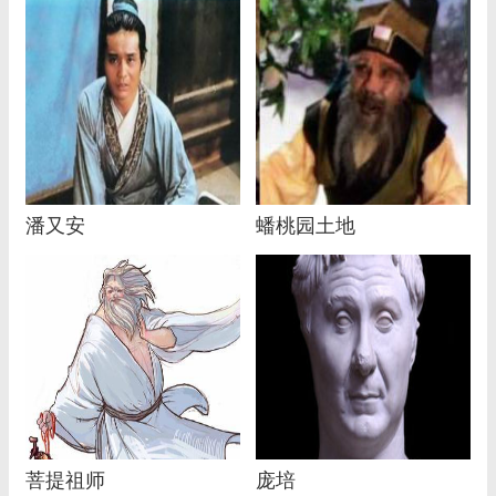
潘又安
蟠桃园土地
菩提祖师
庞培