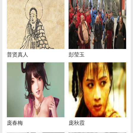
普贤真人
彭莹玉
庞春梅
庞秋霞