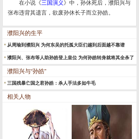
在小说《
三国演义
》中，孙休死后，濮阳兴与
张布违背其遗言，欲废孙休长子而立孙皓。
濮阳兴的生平
从周瑜到濮阳兴 为何东吴的托孤大臣们越到后面越不靠谱
濮阳兴、张布等人助孙皓登上皇位 为何孙皓转身就将其全杀了
濮阳兴与“孙皓”
三国残暴亡国之君孙皓：杀人手法多如牛毛
相关人物