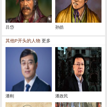
吕岱
孙皓
其他P开头的人物
更多
潘刚
潘政民