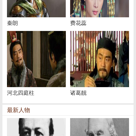
秦朗
费花蕊
河北四庭柱
诸葛靓
最新人物