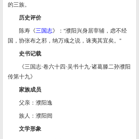
的三族。
历史评价
陈寿《
三国志
》：“濮阳兴身居宰辅，虑不经
国，协张布之邪，纳万彧之说，诛夷其宜矣。”
史书记载
《三国志·卷六十四·吴书十九·诸葛滕二孙濮阳
传第十九》
家族成员
父亲：濮阳逸
族人：濮阳闿
文学形象