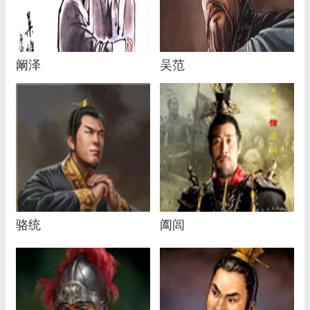
阚泽
吴范
骆统
阖闾