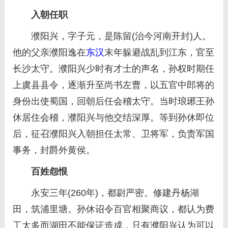
入朝任职
濮阳兴，字子元，是陈留(治今河南开封)人。
他的父亲濮阳逸在
东汉
末年躲避战乱到江东，官至
长沙太守。濮阳兴少时有才士的声名，孙权时期任
上虞县县令，逐渐升至尚书左曹，以五官中郎将的
身份出使蜀国，回朝后任会稽太守。当时琅琊王孙
休居住会稽，濮阳兴与他交结深厚。等到孙休即位
后，征召濮阳兴入朝担任太常、卫将军，负责军国
事务，封爵外黄侯。
百姓怨恨
永安三年(260年)，都尉严密。修建丹杨湖
田，筑浦里塘。孙休诏令百官相聚商议，都认为费
工太多而湖田不能保证造成，只有濮阳兴认为可以