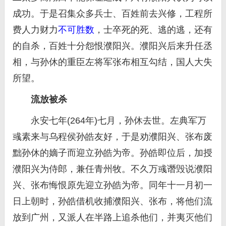
成功。于是召集众多兵士、百姓前去兴修，工程所
费人力财力
不可胜数
，士卒死的死、逃的逃，还有
的自杀，百姓十分怨恨濮阳兴。濮阳兴后来升任丞
相，与孙休的重臣左将军张布相互勾结，国人大失
所望。
流放被杀
永安七年(264年)七月，孙休去世。左典军万
彧素来与乌程侯孙皓友好，于是劝濮阳兴、张布废
黜孙休的嫡子而迎立孙皓为帝。孙皓即位后，加授
濮阳兴为侍郎，兼任青州牧。不久万彧谮毁说濮阳
兴、张布悔恨原先迎立孙皓为帝。同年十一月初一
日上朝时，孙皓借机收捕濮阳兴、张布，将他们流
放到广州，又派人在半路上追杀他们，并夷灭他们