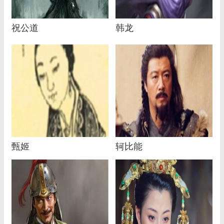
祝公道
韩龙
甄姬
轲比能