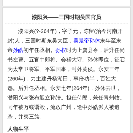
濮阳兴——三国时期吴国官员
濮阳兴(?-264年)，字子元，陈留(治今河南开
封)人，三国时期东吴大臣，
吴景帝
孙休
末年至末
帝
孙皓
初年任丞相。
孙权
时为上虞县令，后升任尚
书左曹、五官中郎将、会稽大守。孙休即位，征召
为太常卫将军、平军国事，封外黄侯。永安三年
(260年)，力主建丹杨湖田，事倍功半，百姓大
怨。后升任丞相。永安七年(264年)，孙休去世，
濮阳兴与张布迎立孙皓。担任侍郎，兼任青州牧。
同年被万彧谮毁，流放广州，途中孙皓派人被追
杀，并夷三族。
人物生平