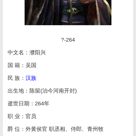
?-264
中文名：濮阳兴
国 籍：吴国
民 族：
汉族
出生地：陈留(治今河南开封)
逝世日期：264年
职 业：官员
爵 位：外黄侯官 职丞相、侍郎、青州牧