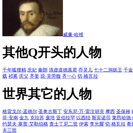
威廉·哈维
其他Q开头的人物
千年狐狸精
庆妃
秦朗
清虚道德真君
乔灵儿
七十二洞妖王
千金
载
祁奚
庆父
齐姜
琼·克劳馥
齐一心
切·格瓦拉
世界其它的人物
格雷戈尔·孟德尔
圣奥古斯丁
安东尼·万·雷汶胡克
摩西
圣保禄
菲·安南
金九
克拉苏
庞培
亚伯拉罕
以西结
斯宾诺莎
莱昂哈德
约瑟夫·塞普·艾勒伯格
查士丁尼二世
伊索
李光耀
切·格瓦拉
希
夫三世