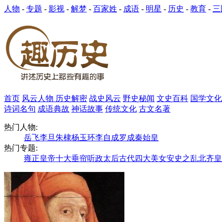
人物
-
专题
-
影视
-
解梦
-
百家姓
-
成语
-
明星
-
历史
-
教育
-
三
首页
风云人物
历史解密
战史风云
野史秘闻
文史百科
国学文化
诗词名句
成语典故
神话故事
传统文化
古文名著
热门人物:
岳飞
李旦
朱棣
杨玉环
李自成
罗成
秦始皇
热门专题:
雍正皇帝
十大垂帘听政太后
古代四大美女
安史之乱
北齐皇