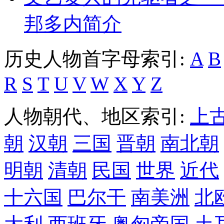
邦多内简介
历史人物首字母索引:
A
B
R
S
T
U
V
W
X
Y
Z
人物朝代、地区索引:
上
朝
汉朝
三国
晋朝
南北朝
明朝
清朝
民国
世界
近代
十六国
巴尔干
南美洲
北