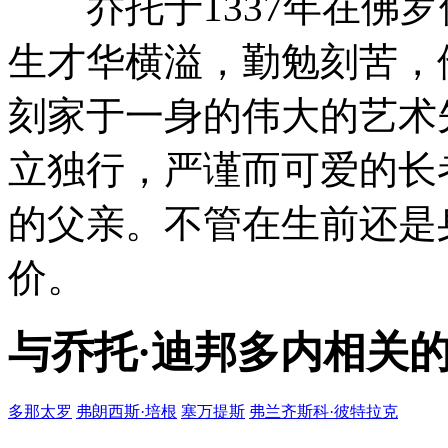
乔托于1337年在佛罗
生才华横溢，勤勉刻苦，
刻家于一身的伟大的艺术
立独行，严谨而可爱的长
的父亲。不管在生前还是
价。
与
乔托·迪邦多内
相关
多那太罗
弗朗西斯·培根
塞万提斯
弗兰齐斯科·彼特拉克