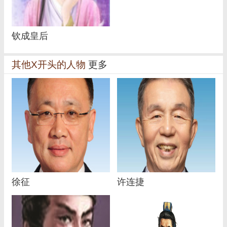
钦成皇后
其他X开头的人物
更多
徐征
许连捷