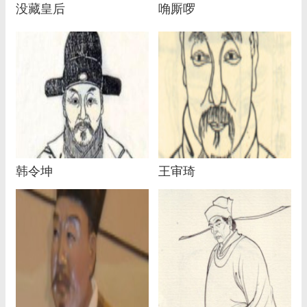
没藏皇后
唃厮啰
韩令坤
王审琦