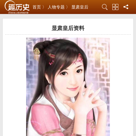
首页 〉
人物专题 〉
显肃皇后
显肃皇后资料