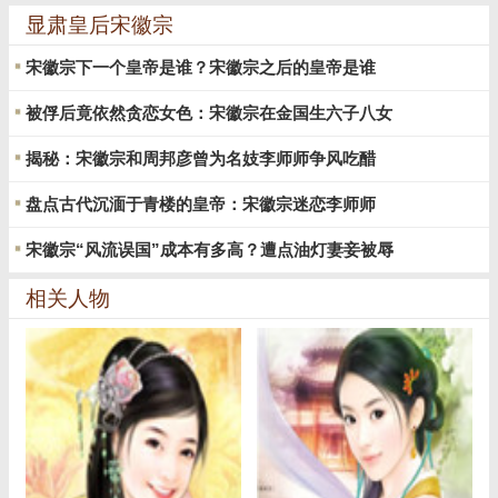
显肃皇后宋徽宗
宋徽宗下一个皇帝是谁？宋徽宗之后的皇帝是谁
被俘后竟依然贪恋女色：宋徽宗在金国生六子八女
揭秘：宋徽宗和周邦彦曾为名妓李师师争风吃醋
盘点古代沉湎于青楼的皇帝：宋徽宗迷恋李师师
宋徽宗“风流误国”成本有多高？遭点油灯妻妾被辱
相关人物