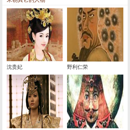
沈贵妃
野利仁荣