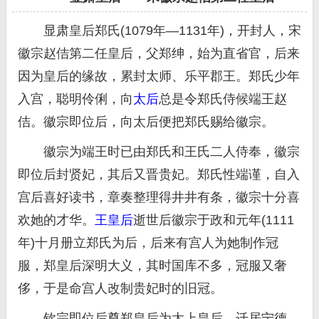
显肃皇后郑氏(1079年—1131年)，开封人，宋
徽宗赵佶第二任皇后，父郑绅，始为直省官，后来
因为皇后的缘故，累封太师、乐平郡王。郑氏少年
入宫，聪明伶俐，向
太后
总是令郑氏侍候端王赵
佶。徽宗即位后，向太后便把郑氏赐给徽宗。
徽宗为端王时已由郑氏和王氏二人侍奉，徽宗
即位后封贤妃，其后又晋贵妃。郑氏性端谨，自入
宫后喜好读书，章奏整理得井井有条，徽宗十分喜
欢她的才华。
王皇后
逝世后徽宗于政和元年(1111
年)十月册立郑氏为后，后来有宫人为她制作冠
服，郑皇后深明大义，其时国库不多，冠服又奢
侈，于是命宫人改制贵妃时的旧冠。
钦宗即位后尊郑皇后为太上皇后，迁居宁德