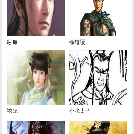
谢晦
徐道覆
禧妃
小张太子