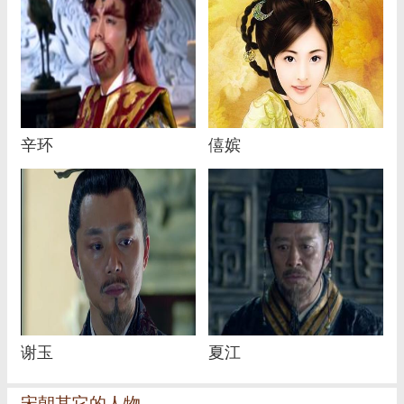
辛环
僖嫔
谢玉
夏江
宋朝其它的人物