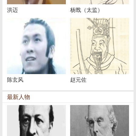
洪迈
杨戬（太监）
陈玄风
赵元佐
最新人物