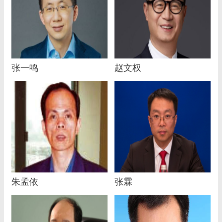
张一鸣
赵文权
朱孟依
张霖