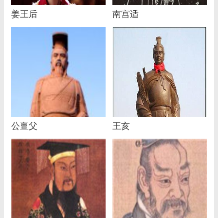
姜王后
南宫适
公亶父
王亥