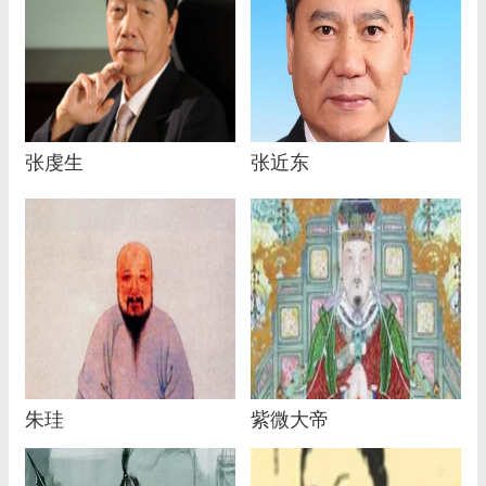
张虔生
张近东
朱珪
紫微大帝