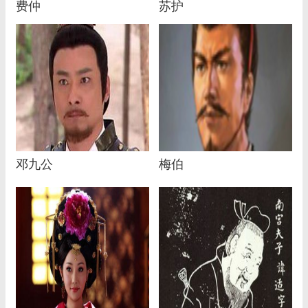
费仲
苏护
邓九公
梅伯