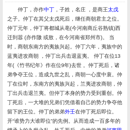
仲丁，亦作
中丁
，子姓，名庄 ，是商王
太戊
之子。仲丁在其父太戊死后，继任商朝君主之位。
仲丁元年，仲丁将都城从亳(今河南商丘谷熟镇)西
迁到嚣 (亦作隞 或敖，在今河南省郑州市)。 当
时，商朝东南方的夷族兴起。仲丁六年，夷族中的
蓝夷进攻商朝 ，仲丁出兵击退蓝夷。 仲丁在位13
年(《竹书纪年》作在位9年)去世 。仲丁死后，诸
弟争夺王位，造成九世之乱，商朝一心度中衰。仲
丁在位时，东南方的夷族兴起，兰夷进攻商朝，仲
丁出兵击退兰夷。但仲丁本身的势力受到重创。仲
丁死后，一大堆的兄弟们凭借着自己的势力争夺他
留下的王位。仲丁的弟弟
外壬
在仲丁死后即位。
开“谁势力大谁即位”的先例。从而造成一百多年的