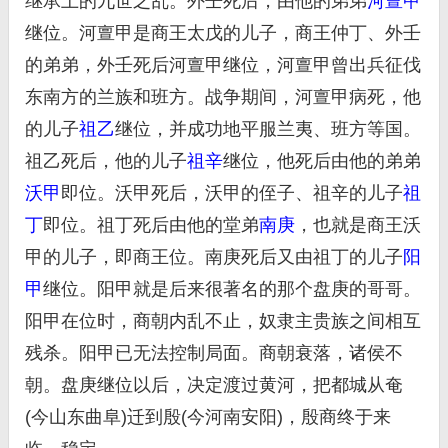
继承上的九世之乱。外壬死后，由他的弟弟
河亶甲
继位。河亶甲是商王太戊的儿子，商王仲丁、外壬
的弟弟，外壬死后河亶甲继位，河亶甲曾出兵征伐
东南方的兰族和班方。战争期间，河亶甲病死，他
的儿子
祖乙
继位，并成功地平服兰夷、班方等国。
祖乙死后，他的儿子
祖辛
继位，他死后由他的弟弟
沃甲
即位。沃甲死后，沃甲的侄子、祖辛的儿子
祖
丁
即位。祖丁死后由他的堂弟
南庚
，也就是商王沃
甲的儿子，即商王位。南庚死后又由祖丁的儿子
阳
甲
继位。阳甲就是后来很著名的那个盘庚的哥哥。
阳甲在位时，商朝内乱不止，奴隶主贵族之间相互
残杀。阳甲已无法控制局面。商朝衰落，诸侯不
朝。盘庚继位以后，决定渡过黄河，把都城从奄
(今山东曲阜)迁到殷(今河南安阳)，殷商终于来