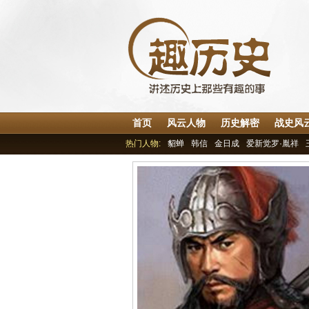
首页
风云人物
历史解密
战史风
热门人物:
貂蝉
韩信
金日成
爱新觉罗·胤祥