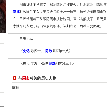
周市辞谢不肯接受，却到陈县迎接魏咎。往返五次，陈胜答应
章邯
打败陈胜不久，于是进兵临济攻击魏王，魏咎派相国周市到
它、田巴带领着军队跟随周市援救魏国。章邯击败援军，杀死周
家性命的安危，提出降服的条件。谈判成功，魏咎自焚而死。
史书记载
《
史记
·卷四十八·
陈涉
世家第十八》
《史记·卷九十·魏豹
彭越
列传第三十》
与
周市
相关的历史人物
陈胜