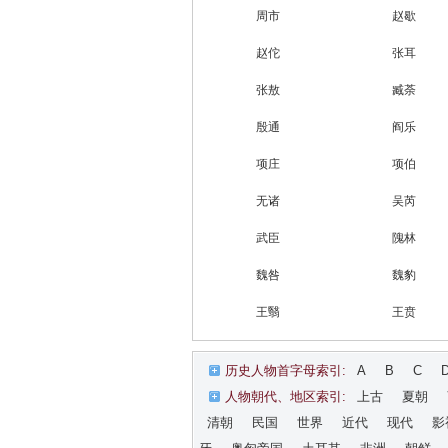
周市
赵歇
赵佗
张耳
张敖
臧荼
殷通
阎乐
项庄
项伯
无诸
吴芮
武臣
隗林
魏咎
魏豹
王翳
王贲
历史人物首字母索引:
A
B
C
人物朝代、地区索引:
上古
夏朝
清朝
民国
世界
近代
现代
影