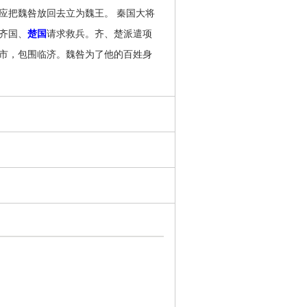
把魏咎放回去立为魏王。 秦国大将
齐国、
楚国
请求救兵。齐、楚派遣项
市，包围临济。魏咎为了他的百姓身