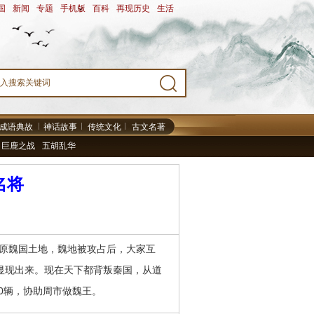
国
-
新闻
-
专题
-
手机版
-
百科
-
再现历史
-
生活
-
成语典故
神话故事
传统文化
古文名著
巨鹿之战
五胡乱华
名将
原魏国土地，魏地被攻占后，大家互
能显现出来。现在天下都背叛秦国，从道
0辆，协助周市做魏王。