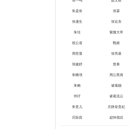
张一鸣
赵文权
朱孟依
张霖
张虔生
张近东
朱珪
紫微大帝
祝公道
甄姬
周世显
张亮基
张婕妤
曾泰
朱瞻墡
周公黑肩
朱鲔
诸葛靓
州吁
诸葛流云
朱贵儿
庄静皇贵妃
庄际昌
赵悼倡后