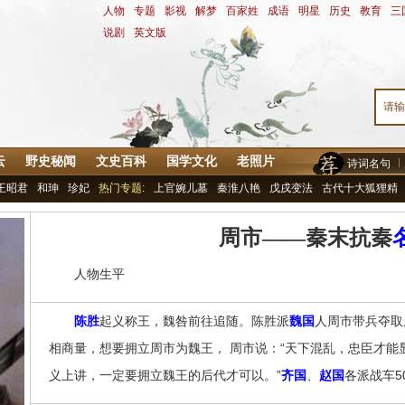
人物
-
专题
-
影视
-
解梦
-
百家姓
-
成语
-
明星
-
历史
-
教育
-
三
说剧
-
英文版
云
野史秘闻
文史百科
国学文化
老照片
诗词名句
王昭君
和珅
珍妃
热门专题:
上官婉儿墓
秦淮八艳
戊戌变法
古代十大狐狸精
周市——秦末抗秦
人物生平
陈胜
起义称王，魏咎前往追随。陈胜派
魏国
人周市带兵夺取
相商量，想要拥立周市为魏王， 周市说：“天下混乱，忠臣才
义上讲，一定要拥立魏王的后代才可以。”
齐国
、
赵国
各派战车5