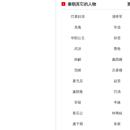
秦朝其它的人物
巴寡妇清
浦将军
羌瘣
辛追
华阳公主
孙贲
武涉
曹咎
桓齮
嬴阴嫚
范睢
吕婆楼
夏无且
赵贲
嬴阴曼
巴清
宋留
芈姝
黄石公
钟离眛
虞子期
朱家