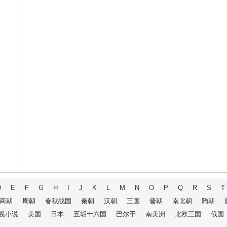
D
E
F
G
H
I
J
K
L
M
N
O
P
Q
R
S
T
商朝
周朝
春秋战国
秦朝
汉朝
三国
晋朝
南北朝
隋朝
视小说
美国
日本
五胡十六国
巴尔干
南美洲
北欧三国
俄国