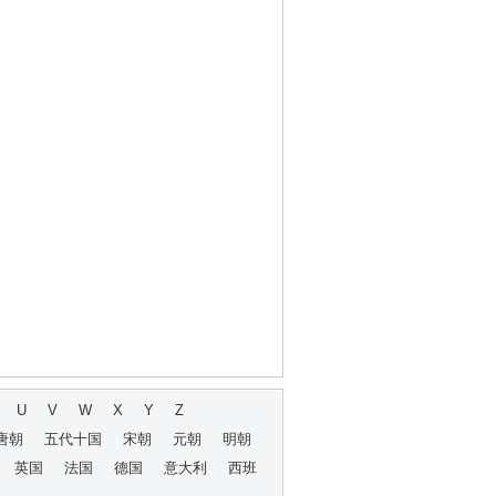
U
V
W
X
Y
Z
唐朝
五代十国
宋朝
元朝
明朝
英国
法国
德国
意大利
西班