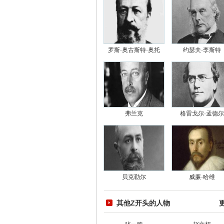
罗斯·奥古斯特·奥托
约瑟夫·李斯特
弗兰克
格雷戈尔·孟德尔
贝克勒尔
威廉·哈维
其他Z开头的人物