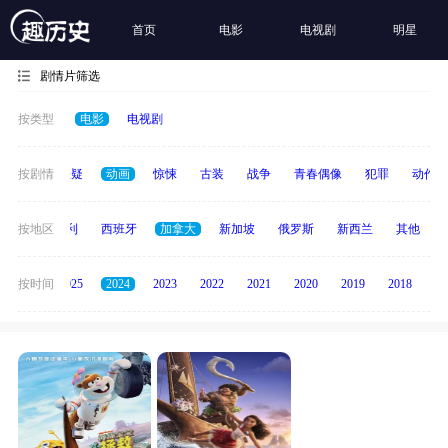
首页
电影
电视剧
明星
剧情片筛选
按类型
电影
电视剧
家庭
按剧情
悬疑
动画
惊悚
古装
战争
青春偶像
犯罪
动作
印度
按地区
意大利
西班牙
加拿大
新加坡
俄罗斯
新西兰
其他
2026
按时间
2025
2024
2023
2022
2021
2020
2019
2018
20