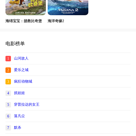
海绵宝宝：拯救比奇堡
海洋奇缘2
电影榜单
山河故人
1
爱乐之城
2
疯狂动物城
3
抓娃娃
4
穿普拉达的女王
5
落凡尘
6
默杀
7