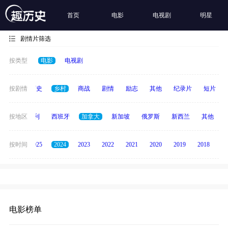
首页
电影
电视剧
明星
剧情片筛选
按类型
电影
电视剧
奇幻
按剧情
历史
乡村
商战
剧情
励志
其他
纪录片
短片
印度
按地区
意大利
西班牙
加拿大
新加坡
俄罗斯
新西兰
其他
2026
按时间
2025
2024
2023
2022
2021
2020
2019
2018
20
电影榜单