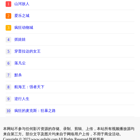
山河故人
1
爱乐之城
2
疯狂动物城
3
抓娃娃
4
穿普拉达的女王
5
落凡尘
6
默杀
7
航海王：强者天下
8
逆行人生
9
疯狂的麦克斯：狂暴之路
10
本网站不参与任何影片资源的存储、录制、剪辑、上传，本站所有视频播放源均
来自第三方。部分文字及图片均来自于网络用户上传，不用于商业活动。
Copyright © 2023 www.qulishi.com All Rights Reserved 版权所有