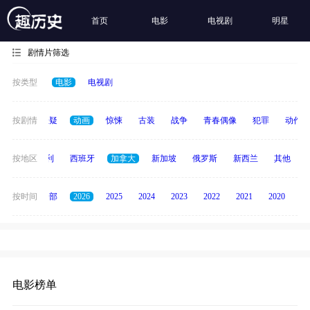
首页
电影
电视剧
明星
剧情片筛选
按类型
电影
电视剧
家庭
按剧情
悬疑
动画
惊悚
古装
战争
青春偶像
犯罪
动作
印度
按地区
意大利
西班牙
加拿大
新加坡
俄罗斯
新西兰
其他
按时间
全部
2026
2025
2024
2023
2022
2021
2020
20
电影榜单