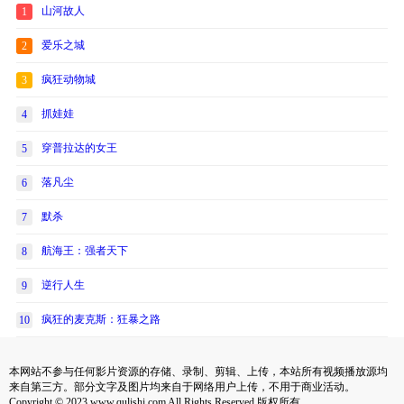
山河故人
1
爱乐之城
2
疯狂动物城
3
抓娃娃
4
穿普拉达的女王
5
落凡尘
6
默杀
7
航海王：强者天下
8
逆行人生
9
疯狂的麦克斯：狂暴之路
10
本网站不参与任何影片资源的存储、录制、剪辑、上传，本站所有视频播放源均
来自第三方。部分文字及图片均来自于网络用户上传，不用于商业活动。
Copyright © 2023 www.qulishi.com All Rights Reserved 版权所有