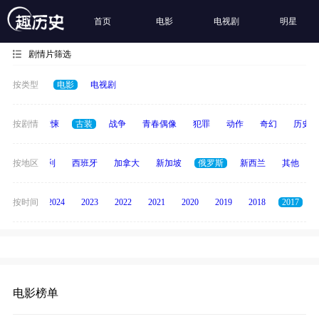
首页
电影
电视剧
明星
剧情片筛选
按类型
电影
电视剧
动画
按剧情
惊悚
古装
战争
青春偶像
犯罪
动作
奇幻
历史
印度
按地区
意大利
西班牙
加拿大
新加坡
俄罗斯
新西兰
其他
按时间
2025
2024
2023
2022
2021
2020
2019
2018
2017
电影榜单