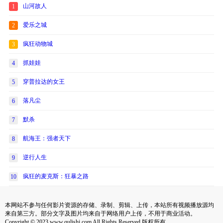
山河故人
1
爱乐之城
2
疯狂动物城
3
抓娃娃
4
穿普拉达的女王
5
落凡尘
6
默杀
7
航海王：强者天下
8
逆行人生
9
疯狂的麦克斯：狂暴之路
10
本网站不参与任何影片资源的存储、录制、剪辑、上传，本站所有视频播放源均
来自第三方。部分文字及图片均来自于网络用户上传，不用于商业活动。
Copyright © 2023 www.qulishi.com All Rights Reserved 版权所有