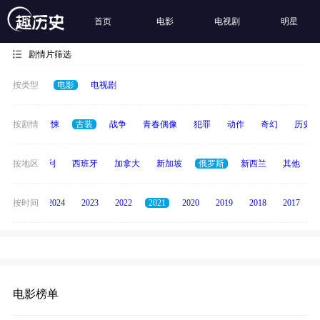
首页
电影
电视剧
明星
剧情片筛选
按类型
电影
电视剧
动画
按剧情
惊悚
古装
战争
青春偶像
犯罪
动作
奇幻
历史
印度
按地区
意大利
西班牙
加拿大
新加坡
俄罗斯
新西兰
其他
按时间
2025
2024
2023
2022
2021
2020
2019
2018
2017
电影榜单