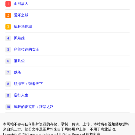
山河故人
1
爱乐之城
2
疯狂动物城
3
抓娃娃
4
穿普拉达的女王
5
落凡尘
6
默杀
7
航海王：强者天下
8
逆行人生
9
疯狂的麦克斯：狂暴之路
10
本网站不参与任何影片资源的存储、录制、剪辑、上传，本站所有视频播放源均
来自第三方。部分文字及图片均来自于网络用户上传，不用于商业活动。
Copyright © 2023 www.qulishi.com All Rights Reserved 版权所有