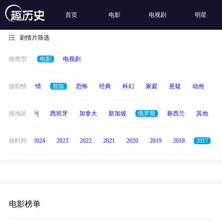
首页
电影
电视剧
明星
剧情片筛选
按类型
电影
电视剧
喜剧
按剧情
爱情
冒险
恐怖
经典
科幻
家庭
悬疑
动画
惊
印度
按地区
意大利
西班牙
加拿大
新加坡
俄罗斯
新西兰
其他
按时间
2025
2024
2023
2022
2021
2020
2019
2018
2017
电影榜单