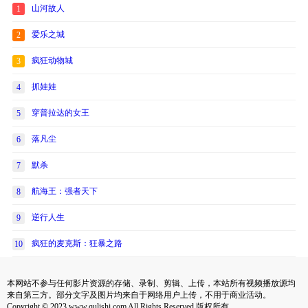
山河故人
1
爱乐之城
2
疯狂动物城
3
抓娃娃
4
穿普拉达的女王
5
落凡尘
6
默杀
7
航海王：强者天下
8
逆行人生
9
疯狂的麦克斯：狂暴之路
10
本网站不参与任何影片资源的存储、录制、剪辑、上传，本站所有视频播放源均
来自第三方。部分文字及图片均来自于网络用户上传，不用于商业活动。
Copyright © 2023 www.qulishi.com All Rights Reserved 版权所有