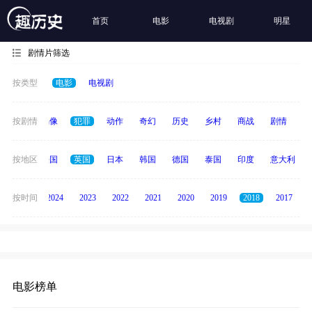
首页
电影
电视剧
明星
剧情片筛选
按类型
电影
电视剧
争
按剧情
青春偶像
犯罪
动作
奇幻
历史
乡村
商战
剧情
励
美国
按地区
法国
英国
日本
韩国
德国
泰国
印度
意大利
按时间
2025
2024
2023
2022
2021
2020
2019
2018
2017
电影榜单