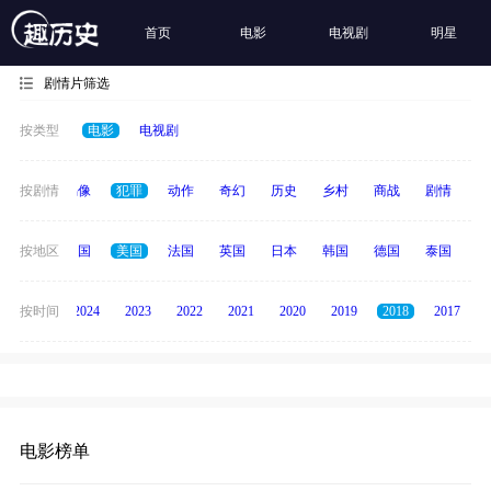
首页
电影
电视剧
明星
剧情片筛选
按类型
电影
电视剧
争
按剧情
青春偶像
犯罪
动作
奇幻
历史
乡村
商战
剧情
励
全部
按地区
中国
美国
法国
英国
日本
韩国
德国
泰国
印
按时间
2025
2024
2023
2022
2021
2020
2019
2018
2017
电影榜单