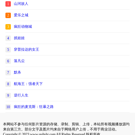
山河故人
1
爱乐之城
2
疯狂动物城
3
抓娃娃
4
穿普拉达的女王
5
落凡尘
6
默杀
7
航海王：强者天下
8
逆行人生
9
疯狂的麦克斯：狂暴之路
10
本网站不参与任何影片资源的存储、录制、剪辑、上传，本站所有视频播放源均
来自第三方。部分文字及图片均来自于网络用户上传，不用于商业活动。
Copyright © 2023 www.qulishi.com All Rights Reserved 版权所有