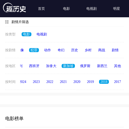
首页
电影
电视剧
明星
剧情片筛选
按类型
电影
电视剧
争
按剧情
青春偶像
犯罪
动作
奇幻
历史
乡村
商战
剧情
励
印度
按地区
意大利
西班牙
加拿大
新加坡
俄罗斯
新西兰
其他
按时间
2025
2024
2023
2022
2021
2020
2019
2018
2017
电影榜单