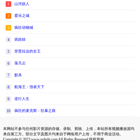
山河故人
1
爱乐之城
2
疯狂动物城
3
抓娃娃
4
穿普拉达的女王
5
落凡尘
6
默杀
7
航海王：强者天下
8
逆行人生
9
疯狂的麦克斯：狂暴之路
10
本网站不参与任何影片资源的存储、录制、剪辑、上传，本站所有视频播放源均
来自第三方。部分文字及图片均来自于网络用户上传，不用于商业活动。
Copyright © 2023 www.qulishi.com All Rights Reserved 版权所有