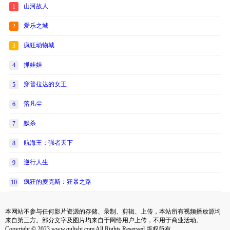
山河故人
1
爱乐之城
2
疯狂动物城
3
抓娃娃
4
穿普拉达的女王
5
落凡尘
6
默杀
7
航海王：强者天下
8
逆行人生
9
疯狂的麦克斯：狂暴之路
10
本网站不参与任何影片资源的存储、录制、剪辑、上传，本站所有视频播放源均
来自第三方。部分文字及图片均来自于网络用户上传，不用于商业活动。
Copyright © 2023 www.qulishi.com All Rights Reserved 版权所有