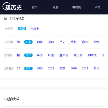
首页
电影
电视剧
明星
剧情片筛选
按类型
电影
电视剧
争
按剧情
青春偶像
犯罪
动作
奇幻
历史
乡村
商战
剧情
励
日本
按地区
韩国
德国
泰国
印度
意大利
西班牙
加拿大
新加
2026
按时间
2025
2024
2023
2022
2021
2020
2019
2018
20
电影榜单