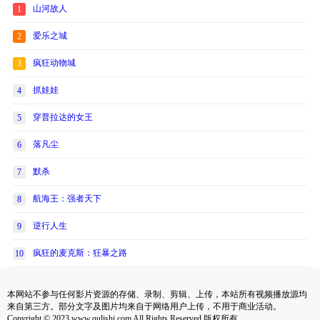
山河故人
1
爱乐之城
2
疯狂动物城
3
抓娃娃
4
穿普拉达的女王
5
落凡尘
6
默杀
7
航海王：强者天下
8
逆行人生
9
疯狂的麦克斯：狂暴之路
10
本网站不参与任何影片资源的存储、录制、剪辑、上传，本站所有视频播放源均
来自第三方。部分文字及图片均来自于网络用户上传，不用于商业活动。
Copyright © 2023 www.qulishi.com All Rights Reserved 版权所有