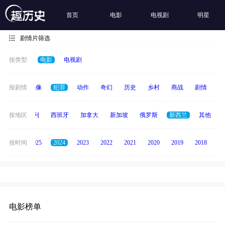
首页
电影
电视剧
明星
剧情片筛选
按类型
电影
电视剧
争
按剧情
青春偶像
犯罪
动作
奇幻
历史
乡村
商战
剧情
励
印度
按地区
意大利
西班牙
加拿大
新加坡
俄罗斯
新西兰
其他
2026
按时间
2025
2024
2023
2022
2021
2020
2019
2018
20
电影榜单