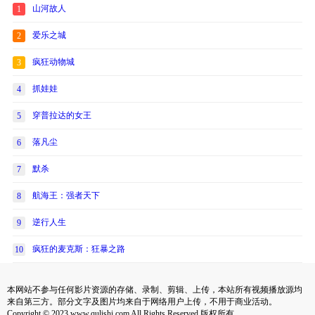
山河故人
1
爱乐之城
2
疯狂动物城
3
抓娃娃
4
穿普拉达的女王
5
落凡尘
6
默杀
7
航海王：强者天下
8
逆行人生
9
疯狂的麦克斯：狂暴之路
10
本网站不参与任何影片资源的存储、录制、剪辑、上传，本站所有视频播放源均
来自第三方。部分文字及图片均来自于网络用户上传，不用于商业活动。
Copyright © 2023 www.qulishi.com All Rights Reserved 版权所有