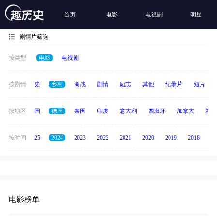
首页
电影
电视剧
明星
剧情片筛选
按类型
电影
电视剧
奇幻
按剧情
历史
乡村
商战
剧情
励志
其他
纪录片
短片
日本
按地区
韩国
德国
泰国
印度
意大利
西班牙
加拿大
新加
2026
按时间
2025
2024
2023
2022
2021
2020
2019
2018
20
电影榜单