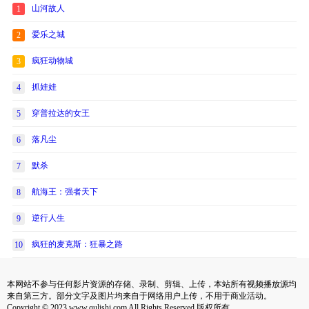
山河故人
1
爱乐之城
2
疯狂动物城
3
抓娃娃
4
穿普拉达的女王
5
落凡尘
6
默杀
7
航海王：强者天下
8
逆行人生
9
疯狂的麦克斯：狂暴之路
10
本网站不参与任何影片资源的存储、录制、剪辑、上传，本站所有视频播放源均
来自第三方。部分文字及图片均来自于网络用户上传，不用于商业活动。
Copyright © 2023 www.qulishi.com All Rights Reserved 版权所有