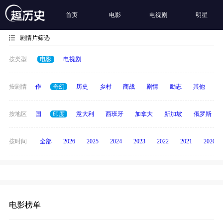
首页
电影
电视剧
明星
剧情片筛选
按类型
电影
电视剧
犯罪
按剧情
动作
奇幻
历史
乡村
商战
剧情
励志
其他
纪
德国
按地区
泰国
印度
意大利
西班牙
加拿大
新加坡
俄罗斯
按时间
全部
2026
2025
2024
2023
2022
2021
2020
电影榜单