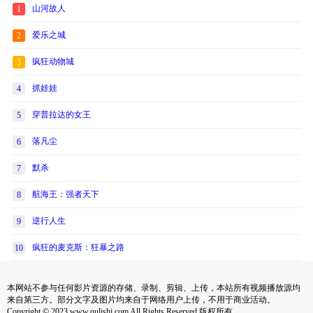
山河故人
1
爱乐之城
2
疯狂动物城
3
抓娃娃
4
穿普拉达的女王
5
落凡尘
6
默杀
7
航海王：强者天下
8
逆行人生
9
疯狂的麦克斯：狂暴之路
10
本网站不参与任何影片资源的存储、录制、剪辑、上传，本站所有视频播放源均
来自第三方。部分文字及图片均来自于网络用户上传，不用于商业活动。
Copyright © 2023 www.qulishi.com All Rights Reserved 版权所有