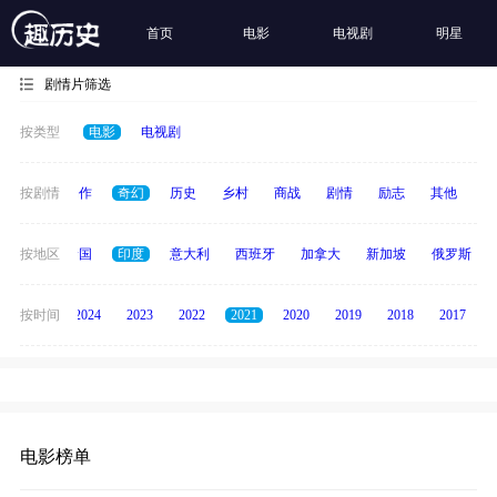
首页
电影
电视剧
明星
剧情片筛选
按类型
电影
电视剧
犯罪
按剧情
动作
奇幻
历史
乡村
商战
剧情
励志
其他
纪
德国
按地区
泰国
印度
意大利
西班牙
加拿大
新加坡
俄罗斯
按时间
2025
2024
2023
2022
2021
2020
2019
2018
2017
电影榜单