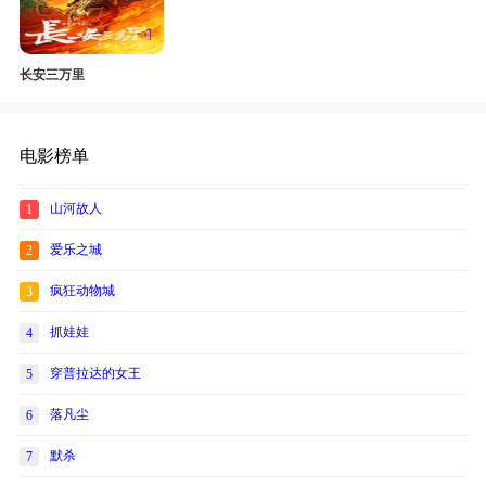
长安三万里
电影榜单
山河故人
1
爱乐之城
2
疯狂动物城
3
抓娃娃
4
穿普拉达的女王
5
落凡尘
6
默杀
7