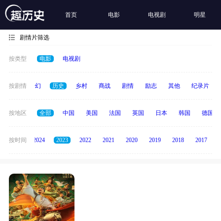
首页
电影
电视剧
明星
剧情片筛选
按类型
电影
电视剧
动作
按剧情
奇幻
历史
乡村
商战
剧情
励志
其他
纪录片
按地区
全部
中国
美国
法国
英国
日本
韩国
德国
按时间
2025
2024
2023
2022
2021
2020
2019
2018
2017