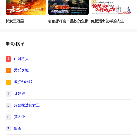
长安三万里
名侦探柯南：黑铁的鱼影
你想活出怎样的人生
电影榜单
山河故人
1
爱乐之城
2
疯狂动物城
3
抓娃娃
4
穿普拉达的女王
5
落凡尘
6
默杀
7