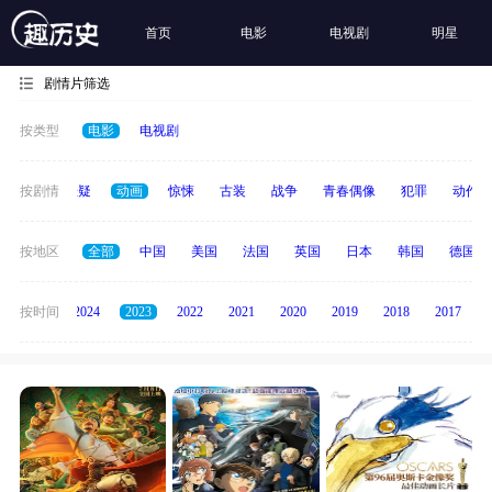
首页
电影
电视剧
明星
剧情片筛选
按类型
电影
电视剧
家庭
按剧情
悬疑
动画
惊悚
古装
战争
青春偶像
犯罪
动作
按地区
全部
中国
美国
法国
英国
日本
韩国
德国
按时间
2025
2024
2023
2022
2021
2020
2019
2018
2017