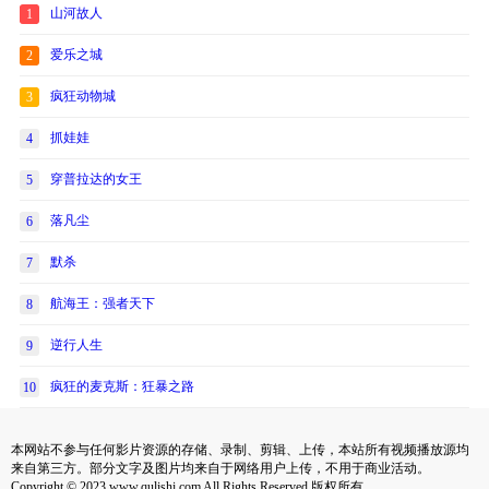
山河故人
1
爱乐之城
2
疯狂动物城
3
抓娃娃
4
穿普拉达的女王
5
落凡尘
6
默杀
7
航海王：强者天下
8
逆行人生
9
疯狂的麦克斯：狂暴之路
10
本网站不参与任何影片资源的存储、录制、剪辑、上传，本站所有视频播放源均
来自第三方。部分文字及图片均来自于网络用户上传，不用于商业活动。
Copyright © 2023 www.qulishi.com All Rights Reserved 版权所有