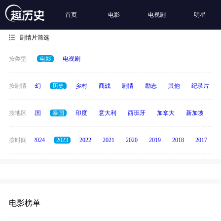
首页
电影
电视剧
明星
剧情片筛选
按类型
电影
电视剧
动作
按剧情
奇幻
历史
乡村
商战
剧情
励志
其他
纪录片
韩国
按地区
德国
泰国
印度
意大利
西班牙
加拿大
新加坡
俄
按时间
2025
2024
2023
2022
2021
2020
2019
2018
2017
电影榜单