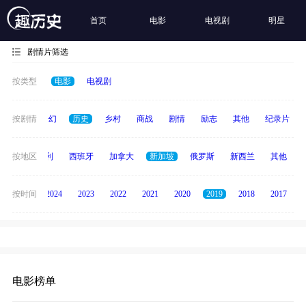
首页
电影
电视剧
明星
剧情片筛选
按类型
电影
电视剧
动作
按剧情
奇幻
历史
乡村
商战
剧情
励志
其他
纪录片
印度
按地区
意大利
西班牙
加拿大
新加坡
俄罗斯
新西兰
其他
按时间
2025
2024
2023
2022
2021
2020
2019
2018
2017
电影榜单