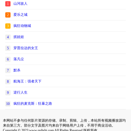
山河故人
1
爱乐之城
2
疯狂动物城
3
抓娃娃
4
穿普拉达的女王
5
落凡尘
6
默杀
7
航海王：强者天下
8
逆行人生
9
疯狂的麦克斯：狂暴之路
10
本网站不参与任何影片资源的存储、录制、剪辑、上传，本站所有视频播放源均
来自第三方。部分文字及图片均来自于网络用户上传，不用于商业活动。
Copyright © 2023 www.qulishi.com All Rights Reserved 版权所有