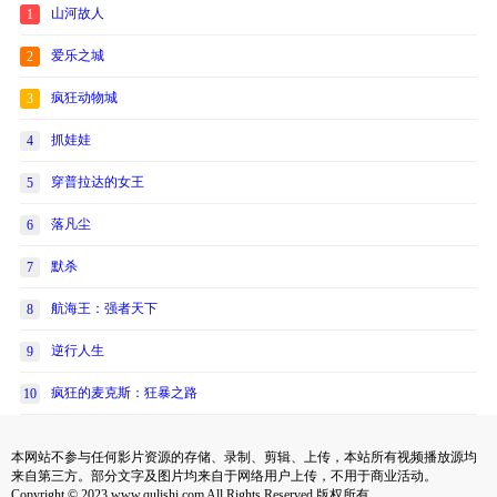
山河故人
1
爱乐之城
2
疯狂动物城
3
抓娃娃
4
穿普拉达的女王
5
落凡尘
6
默杀
7
航海王：强者天下
8
逆行人生
9
疯狂的麦克斯：狂暴之路
10
本网站不参与任何影片资源的存储、录制、剪辑、上传，本站所有视频播放源均
来自第三方。部分文字及图片均来自于网络用户上传，不用于商业活动。
Copyright © 2023 www.qulishi.com All Rights Reserved 版权所有