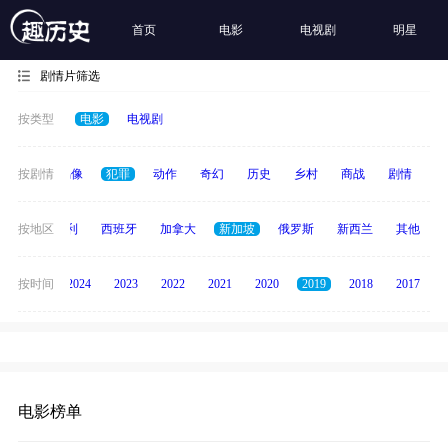
首页
电影
电视剧
明星
剧情片筛选
按类型
电影
电视剧
争
按剧情
青春偶像
犯罪
动作
奇幻
历史
乡村
商战
剧情
励
印度
按地区
意大利
西班牙
加拿大
新加坡
俄罗斯
新西兰
其他
按时间
2025
2024
2023
2022
2021
2020
2019
2018
2017
电影榜单