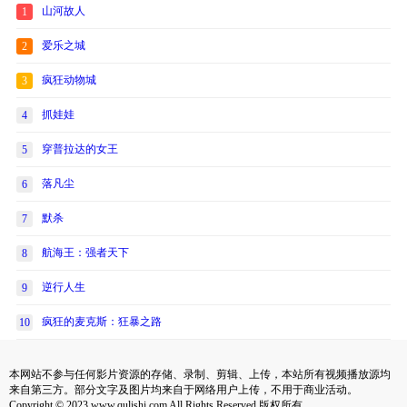
山河故人
1
爱乐之城
2
疯狂动物城
3
抓娃娃
4
穿普拉达的女王
5
落凡尘
6
默杀
7
航海王：强者天下
8
逆行人生
9
疯狂的麦克斯：狂暴之路
10
本网站不参与任何影片资源的存储、录制、剪辑、上传，本站所有视频播放源均
来自第三方。部分文字及图片均来自于网络用户上传，不用于商业活动。
Copyright © 2023 www.qulishi.com All Rights Reserved 版权所有