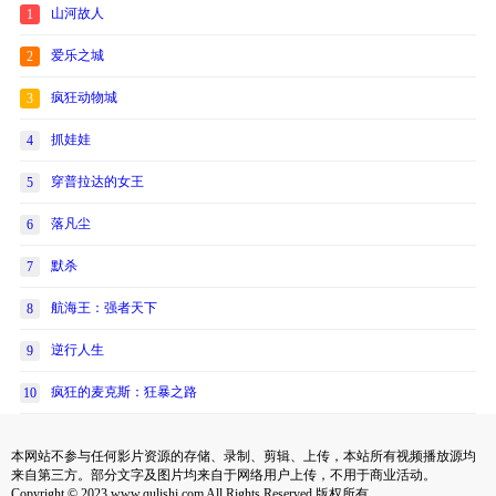
山河故人
1
爱乐之城
2
疯狂动物城
3
抓娃娃
4
穿普拉达的女王
5
落凡尘
6
默杀
7
航海王：强者天下
8
逆行人生
9
疯狂的麦克斯：狂暴之路
10
本网站不参与任何影片资源的存储、录制、剪辑、上传，本站所有视频播放源均
来自第三方。部分文字及图片均来自于网络用户上传，不用于商业活动。
Copyright © 2023 www.qulishi.com All Rights Reserved 版权所有