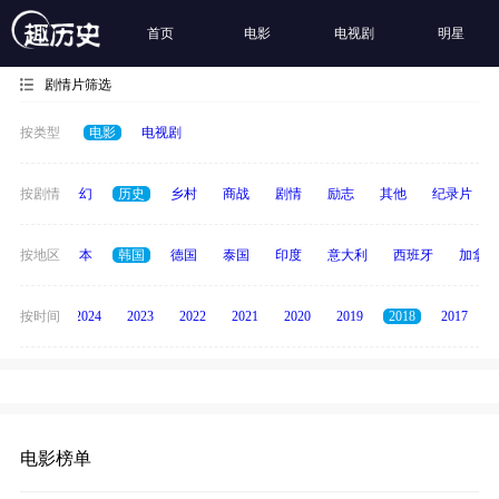
首页
电影
电视剧
明星
剧情片筛选
按类型
电影
电视剧
动作
按剧情
奇幻
历史
乡村
商战
剧情
励志
其他
纪录片
英国
按地区
日本
韩国
德国
泰国
印度
意大利
西班牙
加拿大
按时间
2025
2024
2023
2022
2021
2020
2019
2018
2017
电影榜单