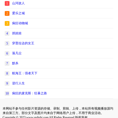
山河故人
1
爱乐之城
2
疯狂动物城
3
抓娃娃
4
穿普拉达的女王
5
落凡尘
6
默杀
7
航海王：强者天下
8
逆行人生
9
疯狂的麦克斯：狂暴之路
10
本网站不参与任何影片资源的存储、录制、剪辑、上传，本站所有视频播放源均
来自第三方。部分文字及图片均来自于网络用户上传，不用于商业活动。
Copyright © 2023 www.qulishi.com All Rights Reserved 版权所有