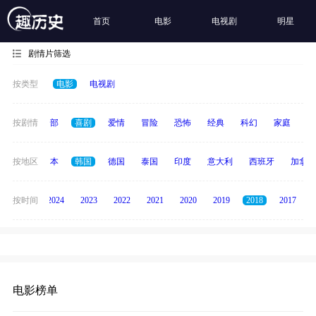
首页
电影
电视剧
明星
剧情片筛选
按类型
电影
电视剧
按剧情
全部
喜剧
爱情
冒险
恐怖
经典
科幻
家庭
悬
英国
按地区
日本
韩国
德国
泰国
印度
意大利
西班牙
加拿大
按时间
2025
2024
2023
2022
2021
2020
2019
2018
2017
电影榜单