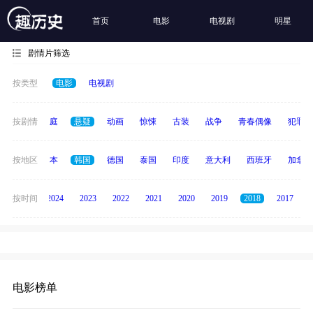
首页
电影
电视剧
明星
剧情片筛选
按类型
电影
电视剧
科幻
按剧情
家庭
悬疑
动画
惊悚
古装
战争
青春偶像
犯罪
英国
按地区
日本
韩国
德国
泰国
印度
意大利
西班牙
加拿大
按时间
2025
2024
2023
2022
2021
2020
2019
2018
2017
电影榜单