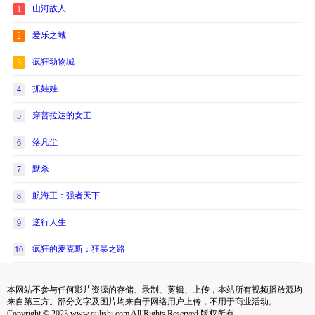
山河故人
1
爱乐之城
2
疯狂动物城
3
抓娃娃
4
穿普拉达的女王
5
落凡尘
6
默杀
7
航海王：强者天下
8
逆行人生
9
疯狂的麦克斯：狂暴之路
10
本网站不参与任何影片资源的存储、录制、剪辑、上传，本站所有视频播放源均
来自第三方。部分文字及图片均来自于网络用户上传，不用于商业活动。
Copyright © 2023 www.qulishi.com All Rights Reserved 版权所有